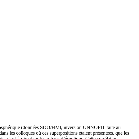
photosphérique (données SDO/HMI, inversion UNNOFIT faite au
s les colloques où ces superpositions étaient présentées, que les
s, c’est-à-dire dans les rubans d’éruptions. Cette corrélation