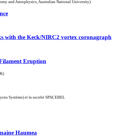
omy and Astrophysics, Australian National University)
ence
isks with the Keck/NIRC2 vortex coronagraph
 Filament Eruption
UK)
yens Système) et la société SPACEBEL
e naine Haumea