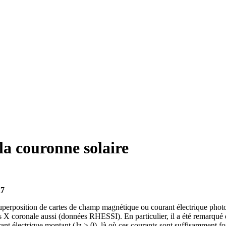
la couronne solaire
17
a superposition de cartes de champ magnétique ou courant électrique 
oronale aussi (données RHESSI). En particulier, il a été remarqué dan
t électrique montant (Jz > 0), là où ces courants sont suffisamment fort