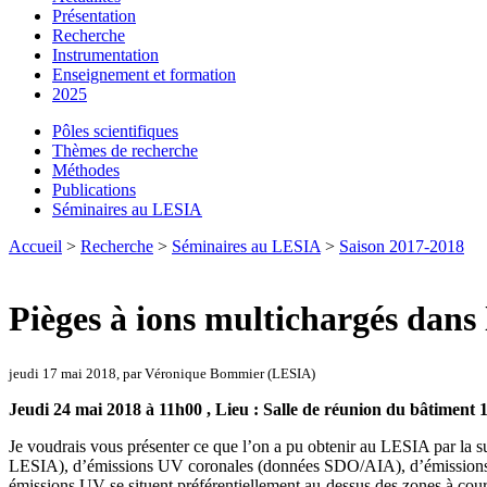
Présentation
Recherche
Instrumentation
Enseignement et formation
2025
Pôles scientifiques
Thèmes de recherche
Méthodes
Publications
Séminaires au LESIA
Accueil
>
Recherche
>
Séminaires au LESIA
>
Saison 2017-2018
Pièges à ions multichargés dans 
jeudi 17 mai 2018, par Véronique Bommier (LESIA)
Jeudi 24 mai 2018 à 11h00 , Lieu : Salle de réunion du bâtiment 
Je voudrais vous présenter ce que l’on a pu obtenir au LESIA par l
LESIA), d’émissions UV coronales (données SDO/AIA), d’émissions X c
émissions UV se situent préférentiellement au-dessus des zones à couran