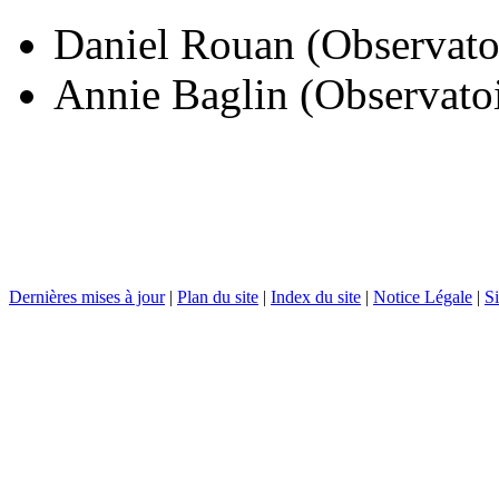
Daniel Rouan (Observato
Annie Baglin (Observato
Dernières mises à jour
|
Plan du site
|
Index du site
|
Notice Légale
|
Si