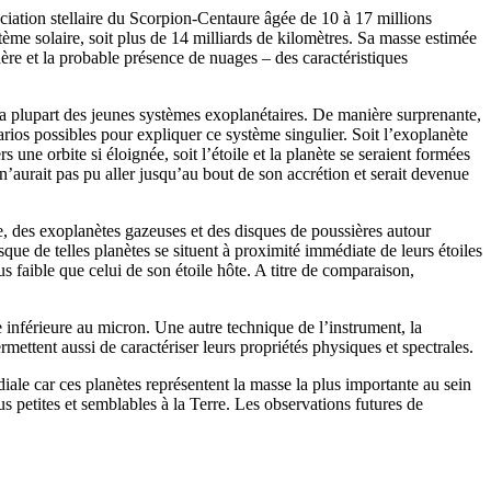
ciation stellaire du Scorpion-Centaure âgée de 10 à 17 millions
ystème solaire, soit plus de 14 milliards de kilomètres. Sa masse estimée
ère et la probable présence de nuages – des caractéristiques
la plupart des jeunes systèmes exoplanétaires. De manière surprenante,
arios possibles pour expliquer ce système singulier. Soit l’exoplanète
 une orbite si éloignée, soit l’étoile et la planète se seraient formées
’aurait pas pu aller jusqu’au bout de son accrétion et serait devenue
e, des exoplanètes gazeuses et des disques de poussières autour
que de telles planètes se situent à proximité immédiate de leurs étoiles
s faible que celui de son étoile hôte. A titre de comparaison,
 inférieure au micron. Une autre technique de l’instrument, la
mettent aussi de caractériser leurs propriétés physiques et spectrales.
iale car ces planètes représentent la masse la plus importante au sein
us petites et semblables à la Terre. Les observations futures de