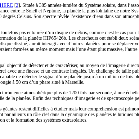
SPHERE
[
2
]
. Située à 385 années-lumière du Système solaire, dans l’asso
stance entre le Soleil et Neptune, la planète la plus lointaine de notre S
00 degrés Celsius. Son spectre révèle l’existence d’eau dans son atmosph
 toutefois pas entourée d’un disque de débris, comme c’est le cas pour 
la formation de la planète HIP65426b. Les chercheurs ont établi deux scén
isque dissipé, aurait interagi avec d’autres planètes pour se déplacer vers
 seraient formées au même moment mais l’une étant plus massive, l’autre n
 objectif de détecter et de caractériser, au moyen de l’imagerie direct
e) avec une finesse et un contraste inégalés. Un challenge de taille puis
capable de détecter le signal d’une planète jusqu’à un million de fois plu
 bougie à 50 cm d’un phare situé à Marseille.
turbulence atmosphérique plus de 1200 fois par seconde, à une échelle
le de la planète. Enfin des techniques d’imagerie et de spectroscopie per
géantes restent difficiles à étudier mais leur compréhension est primord
nt par ailleurs un rôle clef dans la dynamique des planètes telluriques pl
et la formation des systèmes extrasolaires.