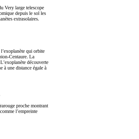
u Very large telescope
omique depuis le sol les
anètes extrasolaires.
l’exoplanète qui orbite
rpion-Centaure. La
. L’exoplanète découverte
ue à une distance égale à
b
nfrarouge proche montrant
u comme l’empreinte