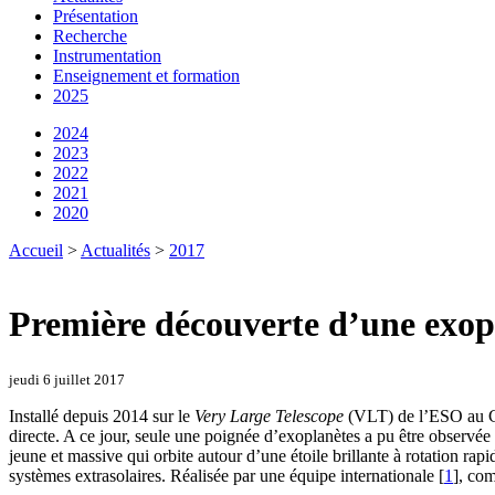
Présentation
Recherche
Instrumentation
Enseignement et formation
2025
2024
2023
2022
2021
2020
Accueil
>
Actualités
>
2017
Première découverte d’une ex
jeudi 6 juillet 2017
Installé depuis 2014 sur le
Very Large Telescope
(VLT) de l’ESO au Ch
directe. A ce jour, seule une poignée d’exoplanètes a pu être observée
jeune et massive qui orbite autour d’une étoile brillante à rotation ra
systèmes extrasolaires. Réalisée par une équipe internationale
[
1
]
, com