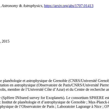
,
Astronomy & Astrophysics
,
https://arxiv.org/abs/1707.01413
, 2015
t de planétologie et astrophysique de Grenoble (CNRS/Université Greno
entation en astrophysique (Observatoire de Paris/CNRS/Université Pierre
olis, membre de l’Université Côte d’Azur) et du Centre de recherch
e (SpHere INfrared survey for Exoplanets). Le consortium SPHERE est c
nstitut de planétologie et d’astrophysique de Grenoble ; Max-Planck-in
trophysique de l’Observatoire de Paris ; Laboratoire Lagrange à Nice ;