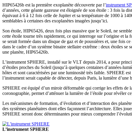
HIP65426b est la première exoplanète découverte par l’
instrument 
d’années, cette géante gazeuse est éloignée de son étoile : 3 fois la di
équivaut à 6 à 12 fois celle de Jupiter et sa température de 1000 à 14
semblables à certaines des exoplanètes imagées jusqu’ici.
Son étoile, HIP65426, deux fois plus massive que le Soleil, ne semble
cette étoile tourne très rapidement, ce qui interroge sur l’origine et 
se serait formée dans un disque de gaz et de poussières et, une fois ce d
dans le cadre d’un système binaire stellaire extrême : deux étoiles se
une planète, HIP65426b.
L’instrument SPHERE, installé sur le VLT depuis 2014, a pour principal
d’étoiles proches du Soleil (jusqu’à quelques centaines d’années-lumièr
hôtes et sont caractérisées par une luminosité très faible. SPHERE est 
l’instrument serait capable de détecter, depuis Paris, la lumière d’une
SPHERE est équipé d’un miroir déformable qui corrige les effets de la 
coronographie, permet d’atténuer la lumière de l’étoile pour révéler cel
Les mécanismes de formation, d’évolution et d’interaction des planètes 
des systèmes planétaires dont elles façonnent l’architecture. Elles joue
SPHERE seront donc déterminantes pour mieux comprendre l’évolution 
L’instrument SPHERE