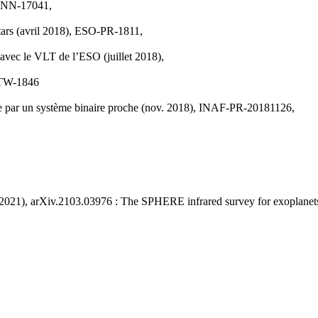
-ANN-17041,
tars (avril 2018), ESO-PR-1811,
avec le VLT de l’ESO (juillet 2018),
OTW-1846
ire par un système binaire proche (nov. 2018), INAF-PR-20181126,
(2021), arXiv.2103.03976 : The SPHERE infrared survey for exoplanets