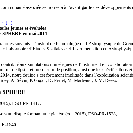
ommunauté associée se trouvera à l’avant-garde des développements d’im
oiles jeunes et évoluées
 de SPHERE en mai 2014
toires suivants : l’Institut de Planétologie et d’Astrophysique de Gr
e Laboratoire d’Etudes Spatiales et d’Instrumentation en Astrophysiqu
a contribué aux simulations numériques de l’instrument en collaborati
 de tip-tilt et un senseur de position, ainsi que les spécifications et 
14, notre équipe s’est fortement impliquée dans l’exploitation scientif
 Buey, A. Sévin, P. Gigan, D. Perret, M. Marteaud, J.-M. Réess.
um SPHERE
 2015), ESO-PR-1417,
ravers un disque formant une planète (oct. 2015), ESO-PR-1538,
-PR-1640