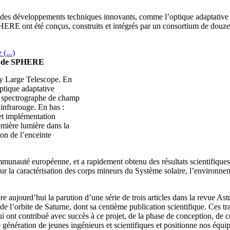
 et des développements techniques innovants, comme l’optique adaptative 
ERE ont été conçus, construits et intégrés par un consortium de douze 
ion de SPHERE
y Large Telescope. En
tique adaptative
e spectrographe de champ
 infrarouge. En bas :
t implémentation
mière lumière dans la
ion de l’enceinte
unauté européenne, et a rapidement obtenu des résultats scientifiques 
ur la caractérisation des corps mineurs du Système solaire, l’environne
 aujourd’hui la parution d’une série de trois articles dans la revue As
 de l’orbite de Saturne, dont sa centième publication scientifique. Ce
ui ont contribué avec succès à ce projet, de la phase de conception, de c
énération de jeunes ingénieurs et scientifiques et positionne nos équi