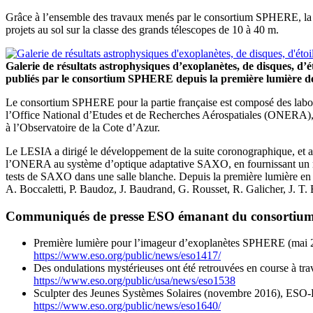
Grâce à l’ensemble des travaux menés par le consortium SPHERE, la c
projets au sol sur la classe des grands télescopes de 10 à 40 m.
Galerie de résultats astrophysiques d’exoplanètes, de disques, d’ét
publiés par le consortium SPHERE depuis la première lumière
Le consortium SPHERE pour la partie française est composé des labora
l’Office National d’Etudes et de Recherches Aérospatiales (ONERA), l
à l’Observatoire de la Cote d’Azur.
Le LESIA a dirigé le développement de la suite coronographique, et 
l’ONERA au système d’optique adaptative SAXO, en fournissant un miroir
tests de SAXO dans une salle blanche. Depuis la première lumière en 20
A. Boccaletti, P. Baudoz, J. Baudrand, G. Rousset, R. Galicher, J. T.
Communiqués de presse ESO émanant du consorti
Première lumière pour l’imageur d’exoplanètes SPHERE (mai
https://www.eso.org/public/news/eso1417/
Des ondulations mystérieuses ont été retrouvées en course à t
https://www.eso.org/public/usa/news/eso1538
Sculpter des Jeunes Systèmes Solaires (novembre 2016), ESO
https://www.eso.org/public/news/eso1640/