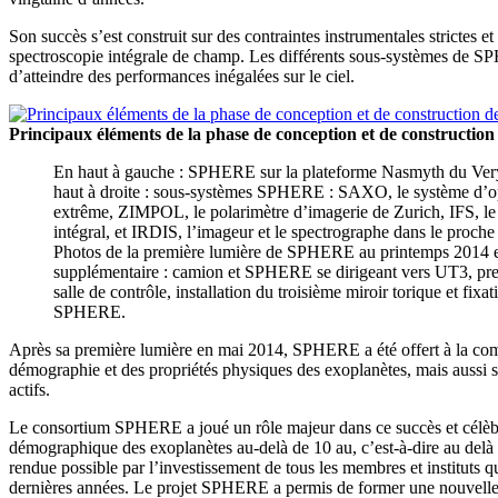
Son succès s’est construit sur des contraintes instrumentales strictes
spectroscopie intégrale de champ. Les différents sous-systèmes de SPH
d’atteindre des performances inégalées sur le ciel.
Principaux éléments de la phase de conception et de construct
En haut à gauche : SPHERE sur la plateforme Nasmyth du Ver
haut à droite : sous-systèmes SPHERE : SAXO, le système d’op
extrême, ZIMPOL, le polarimètre d’imagerie de Zurich, IFS, l
intégral, et IRDIS, l’imageur et le spectrographe dans le proche
Photos de la première lumière de SPHERE au printemps 2014 e
supplémentaire : camion et SPHERE se dirigeant vers UT3, pre
salle de contrôle, installation du troisième miroir torique et fixat
SPHERE.
Après sa première lumière en mai 2014, SPHERE a été offert à la comm
démographie et des propriétés physiques des exoplanètes, mais aussi s
actifs.
Le consortium SPHERE a joué un rôle majeur dans ce succès et célèbre
démographique des exoplanètes au-delà de 10 au, c’est-à-dire au delà
rendue possible par l’investissement de tous les membres et instituts q
dernières années. Le projet SPHERE a permis de former une nouvelle g