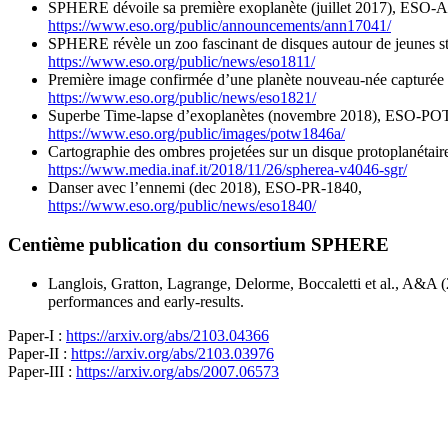
SPHERE dévoile sa première exoplanète (juillet 2017), ESO
https://www.eso.org/public/announcements/ann17041/
SPHERE révèle un zoo fascinant de disques autour de jeunes s
https://www.eso.org/public/news/eso1811/
Première image confirmée d’une planète nouveau-née capturée 
https://www.eso.org/public/news/eso1821/
Superbe Time-lapse d’exoplanètes (novembre 2018), ESO-P
https://www.eso.org/public/images/potw1846a/
Cartographie des ombres projetées sur un disque protoplanéta
https://www.media.inaf.it/2018/11/26/spherea-v4046-sgr/
Danser avec l’ennemi (dec 2018), ESO-PR-1840,
https://www.eso.org/public/news/eso1840/
Centième publication du consortium SPHERE
Langlois, Gratton, Lagrange, Delorme, Boccaletti et al., A&A 
performances and early-results.
Paper-I :
https://arxiv.org/abs/2103.04366
Paper-II :
https://arxiv.org/abs/2103.03976
Paper-III :
https://arxiv.org/abs/2007.06573