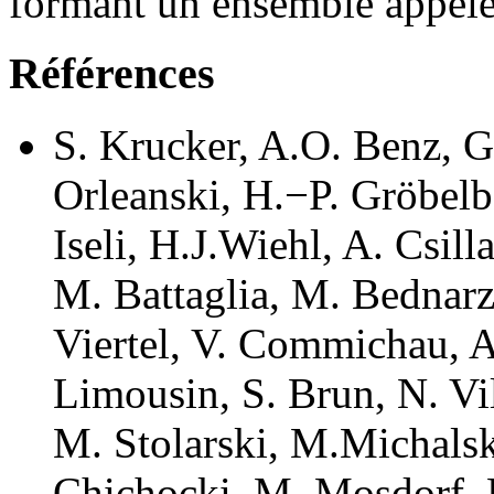
formant un ensemble appelé
Références
S. Krucker, A.O. Benz, G
Orleanski, H.−P. Gröbelba
Iseli, H.J.Wiehl, A. Csil
M. Battaglia, M. Bednarz
Viertel, V. Commichau, 
Limousin, S. Brun, N. Vi
M. Stolarski, M.Michalsk
Chichocki, M. Mosdorf, K