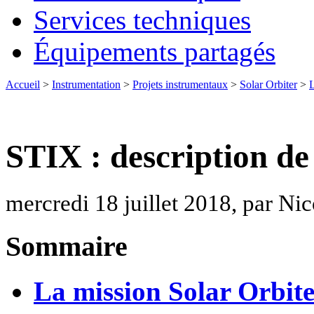
Services techniques
Équipements partagés
Accueil
>
Instrumentation
>
Projets instrumentaux
>
Solar Orbiter
>
L
STIX : description de
mercredi 18 juillet 2018, par Ni
Sommaire
La mission Solar Orbit