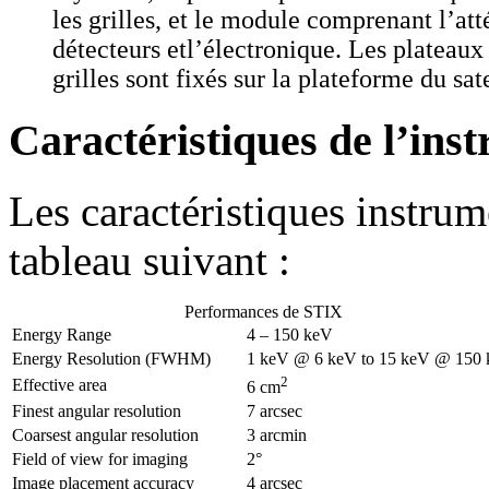
les grilles, et le module comprenant l’att
détecteurs etl’électronique. Les plateaux
grilles sont fixés sur la plateforme du sate
Caractéristiques de l’in
Les caractéristiques instru
tableau suivant :
Performances de STIX
Energy Range
4 – 150 keV
Energy Resolution (FWHM)
1 keV @ 6 keV to 15 keV @ 150
2
Effective area
6 cm
Finest angular resolution
7 arcsec
Coarsest angular resolution
3 arcmin
Field of view for imaging
2°
Image placement accuracy
4 arcsec