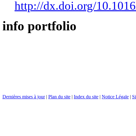
http://dx.doi.org/10.101
info portfolio
Dernières mises à jour
|
Plan du site
|
Index du site
|
Notice Légale
|
Si