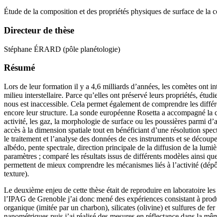
Étude de la composition et des propriétés physiques de surface de l
Directeur de thèse
Stéphane ÉRARD (pôle planétologie)
Résumé
Lors de leur formation il y a 4,6 milliards d’années, les comètes ont
milieu interstellaire. Parce qu’elles ont préservé leurs propriétés, ét
nous est inaccessible. Cela permet également de comprendre les différe
encore leur structure. La sonde européenne Rosetta a accompagné la
activité, les gaz, la morphologie de surface ou les poussières parmi 
accès à la dimension spatiale tout en bénéficiant d’une résolution sp
le traitement et l’analyse des données de ces instruments et se découp
albédo, pente spectrale, direction principale de la diffusion de la lumi
paramètres ; comparé les résultats issus de différents modèles ainsi qu
permettent de mieux comprendre les mécanismes liés à l’activité (dépôt/
texture).
Le deuxième enjeu de cette thèse était de reproduire en laboratoire les
l’IPAG de Grenoble j’ai donc mené des expériences consistant à produir
organique (imitée par un charbon), silicates (olivine) et sulfures de fe
nanométriques puis j’ai réalisé des mesures en réflectance dans la même