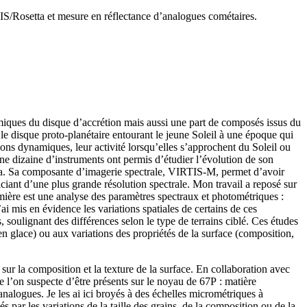
S/Rosetta et mesure en réflectance d’analogues cométaires.
amiques du disque d’accrétion mais aussi une part de composés issus du
 le disque proto-planétaire entourant le jeune Soleil à une époque qui
ons dynamiques, leur activité lorsqu’elles s’approchent du Soleil ou
dizaine d’instruments ont permis d’étudier l’évolution de son
etta. Sa composante d’imagerie spectrale, VIRTIS-M, permet d’avoir
iant d’une plus grande résolution spectrale. Mon travail a reposé sur
emière est une analyse des paramètres spectraux et photométriques :
ai mis en évidence les variations spatiales de certains de ces
 soulignant des différences selon le type de terrains ciblé. Ces études
en glace) ou aux variations des propriétés de la surface (composition,
 sur la composition et la texture de la surface. En collaboration avec
 l’on suspecte d’être présents sur le noyau de 67P : matière
 analogues. Je les ai ici broyés à des échelles micrométriques à
par les variations de la taille des grains, de la composition ou de la