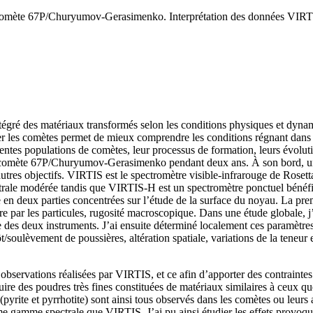
a comète 67P/Churyumov-Gerasimenko. Interprétation des données VIRTI
 intégré des matériaux transformés selon les conditions physiques et dyn
udier les comètes permet de mieux comprendre les conditions régnant dans
ntes populations de comètes, leur processus de formation, leurs évoluti
 comète 67P/Churyumov-Gerasimenko pendant deux ans. À son bord, une 
d’autres objectifs. VIRTIS est le spectromètre visible-infrarouge de Ros
ectrale modérée tandis que VIRTIS-H est un spectromètre ponctuel bénéfic
e en deux parties concentrées sur l’étude de la surface du noyau. La pr
ère par les particules, rugosité macroscopique. Dans une étude globale, j’
e des deux instruments. J’ai ensuite déterminé localement ces paramètres,
soulèvement de poussières, altération spatiale, variations de la teneur 
 observations réalisées par VIRTIS, et ce afin d’apporter des contraintes
e des poudres très fines constituées de matériaux similaires à ceux que
r (pyrite et pyrrhotite) sont ainsi tous observés dans les comètes ou leurs
 gamme spectrale que VIRTIS. J’ai pu ainsi étudier les effets provoqués 