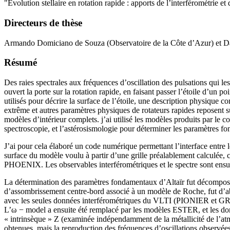
"Évolution stellaire en rotation rapide : apports de l’interférométrie et
Directeurs de thèse
Armando Domiciano de Souza (Observatoire de la Côte d’Azur) et 
Résumé
Des raies spectrales aux fréquences d’oscillation des pulsations qui les
ouvert la porte sur la rotation rapide, en faisant passer l’étoile d’un
utilisés pour décrire la surface de l’étoile, une description physique 
extrême et autres paramètres physiques de rotateurs rapides reposent sur
modèles d’intérieur complets. j’ai utilisé les modèles produits par le 
spectroscopie, et l’astérosismologie pour déterminer les paramètres fon
J’ai pour cela élaboré un code numérique permettant l’interface entr
surface du modèle voulu à partir d’une grille préalablement calculée, ce
PHOENIX. Les observables interférométriques et le spectre sont ensuit
La détermination des paramètres fondamentaux d’Altaïr fut décomposé
d’assombrissement centre-bord associé à un modèle de Roche, fut d’abord 
avec les seules données interférométriques du VLTI (PIONIER et GRAV
L’ω − model a ensuite été remplacé par les modèles ESTER, et les donné
« intrinsèque » Z (examinée indépendamment de la métallicité de l’atmo
obtenues, mais la reproduction des fréquences d’oscillations observ