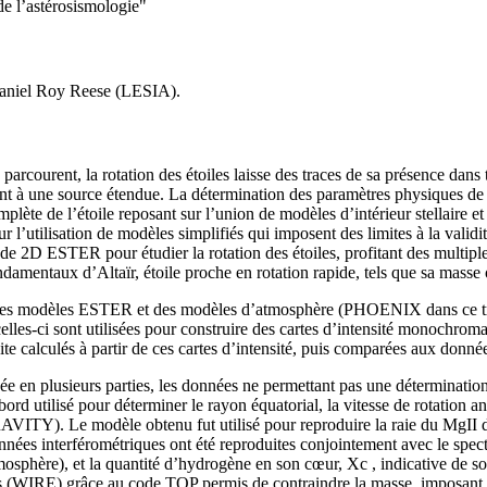
 de l’astérosismologie"
Daniel Roy Reese (LESIA).
 parcourent, la rotation des étoiles laisse des traces de sa présence dan
 point à une source étendue. La détermination des paramètres physiques d
complète de l’étoile reposant sur l’union de modèles d’intérieur stellair
 l’utilisation de modèles simplifiés qui imposent des limites à la validi
code 2D ESTER pour étudier la rotation des étoiles, profitant des multipl
damentaux d’Altaïr, étoile proche en rotation rapide, tels que sa masse 
e les modèles ESTER et des modèles d’atmosphère (PHOENIX dans ce trav
lles-ci sont utilisées pour construire des cartes d’intensité monochromat
e calculés à partir de ces cartes d’intensité, puis comparées aux donn
e en plusieurs parties, les données ne permettant pas une déterminatio
utilisé pour déterminer le rayon équatorial, la vitesse de rotation angul
ITY). Le modèle obtenu fut utilisé pour reproduire la raie du MgII d’
es interférométriques ont été reproduites conjointement avec le spectre
sphère), et la quantité d’hydrogène en son cœur, Xc , indicative de son 
ées (WIRE) grâce au code TOP permis de contraindre la masse, imposant