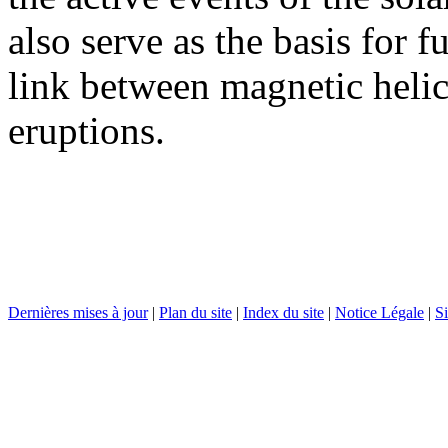
also serve as the basis for f
link between magnetic helici
eruptions.
Dernières mises à jour
|
Plan du site
|
Index du site
|
Notice Légale
|
Si