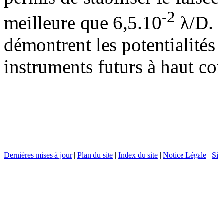
-2
meilleure que 6,5.10
λ/D. 
démontrent les potentialités
instruments futurs à haut co
Dernières mises à jour
|
Plan du site
|
Index du site
|
Notice Légale
|
Si