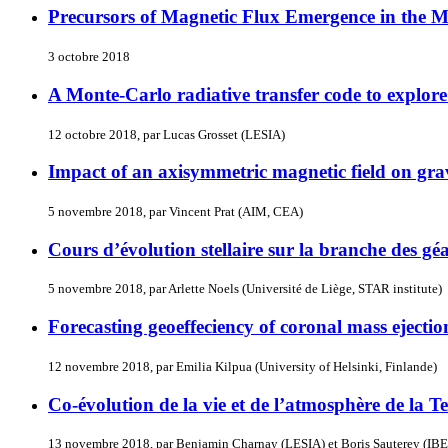
Precursors of Magnetic Flux Emergence in the 
3 octobre 2018
A Monte-Carlo radiative transfer code to explore th
12 octobre 2018, par Lucas Grosset (LESIA)
Impact of an axisymmetric magnetic field on grav
5 novembre 2018, par Vincent Prat (AIM, CEA)
Cours d’évolution stellaire sur la branche des gé
5 novembre 2018, par Arlette Noels (Université de Liège, STAR institute)
Forecasting geoeffeciency of coronal mass ejectio
12 novembre 2018, par Emilia Kilpua (University of Helsinki, Finlande)
Co-évolution de la vie et de l’atmosphère de la Te
13 novembre 2018, par Benjamin Charnay (LESIA) et Boris Sauterey (IBEN