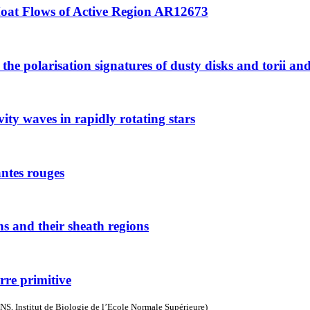
Moat Flows of Active Region AR12673
e polarisation signatures of dusty disks and torii and it
ity waves in rapidly rotating stars
antes rouges
ns and their sheath regions
rre primitive
S, Institut de Biologie de l’Ecole Normale Supérieure)