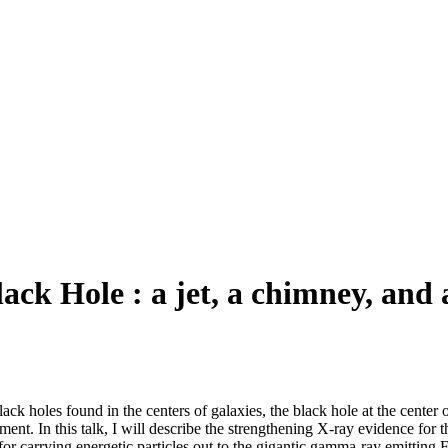
ack Hole : a jet, a chimney, and 
ack holes found in the centers of galaxies, the black hole at the center
onment. In this talk, I will describe the strengthening X-ray evidence for
for carrying energetic particles out to the gigantic gamma-ray emitting 