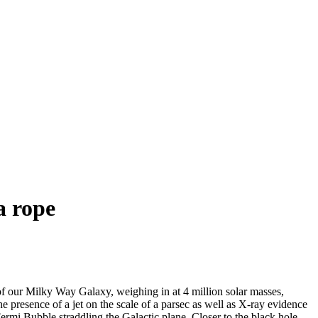
a rope
 of our Milky Way Galaxy, weighing in at 4 million solar masses,
 the presence of a jet on the scale of a parsec as well as X-ray evidence
Fermi Bubble straddling the Galactic plane. Closer to the black hole,