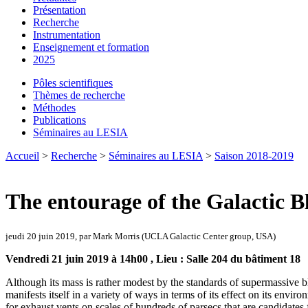
Présentation
Recherche
Instrumentation
Enseignement et formation
2025
Pôles scientifiques
Thèmes de recherche
Méthodes
Publications
Séminaires au LESIA
Accueil
>
Recherche
>
Séminaires au LESIA
>
Saison 2018-2019
The entourage of the Galactic Bl
jeudi 20 juin 2019, par Mark Morris (UCLA Galactic Center group, USA)
Vendredi 21 juin 2019 à 14h00 , Lieu : Salle 204 du bâtiment 18
Although its mass is rather modest by the standards of supermassive bl
manifests itself in a variety of ways in terms of its effect on its envir
for exhaust vents on scales of hundreds of parsecs that are candidates 