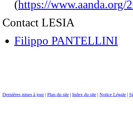
(
https://www.aanda.org/
Contact LESIA
Filippo PANTELLINI
Dernières mises à jour
|
Plan du site
|
Index du site
|
Notice Légale
|
Si