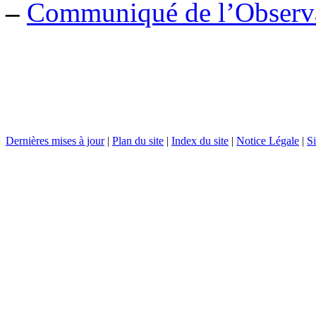
–
Communiqué de l’Observat
Dernières mises à jour
|
Plan du site
|
Index du site
|
Notice Légale
|
Si