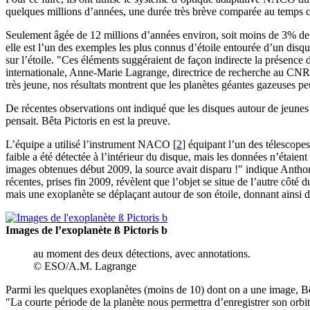
quelques millions d’années, une durée très brève comparée au temps co
Seulement âgée de 12 millions d’années environ, soit moins de 3% de l’
elle est l’un des exemples les plus connus d’étoile entourée d’un disq
sur l’étoile. "Ces éléments suggéraient de façon indirecte la présence
internationale, Anne-Marie Lagrange, directrice de recherche au C
très jeune, nos résultats montrent que les planètes géantes gazeuses 
De récentes observations ont indiqué que les disques autour de jeunes 
pensait. Bêta Pictoris en est la preuve.
L’équipe a utilisé l’instrument NACO
[
2
]
équipant l’un des télescope
faible a été détectée à l’intérieur du disque, mais les données n’étaient
images obtenues début 2009, la source avait disparu !" indique Anth
récentes, prises fin 2009, révèlent que l’objet se situe de l’autre côté
mais une exoplanète se déplaçant autour de son étoile, donnant ainsi d
Images de l’exoplanète ß Pictoris b
au moment des deux détections, avec annotations.
© ESO/A.M. Lagrange
Parmi les quelques exoplanètes (moins de 10) dont on a une image, Bêta 
"La courte période de la planète nous permettra d’enregistrer son orbit