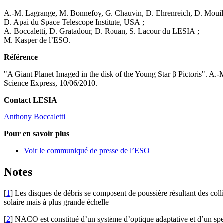
A.-M. Lagrange, M. Bonnefoy, G. Chauvin, D. Ehrenreich, D. Mouil
D. Apai du Space Telescope Institute, USA ;
A. Boccaletti, D. Gratadour, D. Rouan, S. Lacour du LESIA ;
M. Kasper de l’ESO.
Référence
"A Giant Planet Imaged in the disk of the Young Star β Pictoris". A.
Science Express, 10/06/2010.
Contact LESIA
Anthony Boccaletti
Pour en savoir plus
Voir le communiqué de presse de l’ESO
Notes
[
1
]
Les disques de débris se composent de poussière résultant des colli
solaire mais à plus grande échelle
[
2
]
NACO est constitué d’un système d’optique adaptative et d’un sp