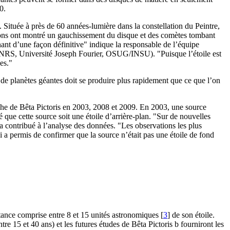
0.
 Située à près de 60 années-lumière dans la constellation du Peintre,
ions ont montré un gauchissement du disque et des comètes tombant
nant d’une façon définitive" indique la responsable de l’équipe
NRS, Université Joseph Fourier, OSUG/INSU). "Puisque l’étoile est
es."
 de planètes géantes doit se produire plus rapidement que ce que l’on
he de Bêta Pictoris en 2003, 2008 et 2009. En 2003, une source
té que cette source soit une étoile d’arrière-plan. "Sur de nouvelles
contribué à l’analyse des données. "Les observations les plus
eci a permis de confirmer que la source n’était pas une étoile de fond
istance comprise entre 8 et 15 unités astronomiques
[
3
]
de son étoile.
re 15 et 40 ans) et les futures études de Bêta Pictoris b fourniront les