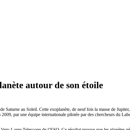
lanète autour de son étoile
 de Saturne au Soleil. Cette exoplanète, de neuf fois la masse de Jupite
 à 2009, par une équipe internationale pilotée par des chercheurs du 
du Very Large Telescope de l’ESO. Ce résultat prouve que les planètes g