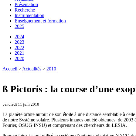
Présentation
Recherche
Instrumentation
Enseignement et formation
2025
2024
2023
2022
2021
2020
Accueil
>
Actualités
>
2010
ß Pictoris : la course d’une exop
vendredi 11 juin 2010
La planète orbite autour de son étoile à une distance semblable à celle
de notre Système solaire. Plusieurs images ont été obtenues, de 2003
Fourier, OSUG-INSU) et comprenant des chercheurs du LESIA.
Pour ce faire, ils ont utilisé le système d’optique adaptative NACO 