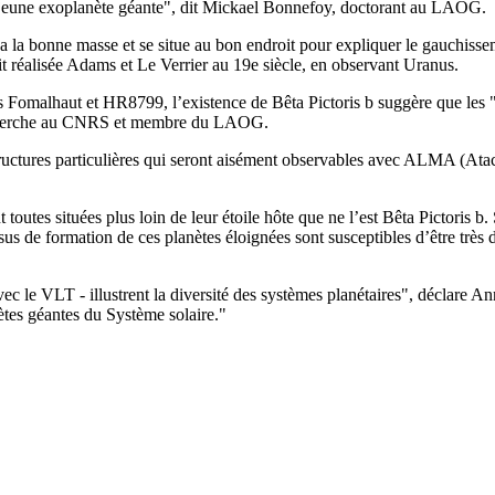
e jeune exoplanète géante", dit Mickael Bonnefoy, doctorant au LAOG.
e a la bonne masse et se situe au bon endroit pour expliquer le gauchisse
it réalisée Adams et Le Verrier au 19e siècle, en observant Uranus.
s Fomalhaut et HR8799, l’existence de Bêta Pictoris b suggère que les "s
recherche au CNRS et membre du LAOG.
 structures particulières qui seront aisément observables avec ALMA (At
outes situées plus loin de leur étoile hôte que ne l’est Bêta Pictoris b.
sus de formation de ces planètes éloignées sont susceptibles d’être très 
c le VLT - illustrent la diversité des systèmes planétaires", déclare Ann
ètes géantes du Système solaire."