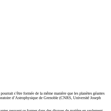
r, pourrait s’être formée de la même manière que les planètes géantes
Laboratoire d’Astrophysique de Grenoble (CNRS, Université Joseph
éantes peuvent se former dans des disques de matière en seulement