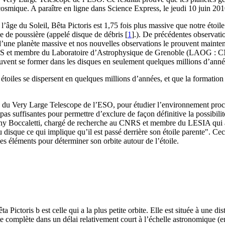
smique. A paraître en ligne dans Science Express, le jeudi 10 juin 201
âge du Soleil, Bêta Pictoris est 1,75 fois plus massive que notre étoile.
ue de poussière (appelé disque de débris
[
1
]
.). De précédentes observat
 d’une planète massive et nos nouvelles observations le prouvent mainte
NRS et membre du Laboratoire d’Astrophysique de Grenoble (LAOG : C
peuvent se former dans les disques en seulement quelques millions d’anné
étoiles se dispersent en quelques millions d’années, et que la formation
s du Very Large Telescope de l’ESO, pour étudier l’environnement proc
 pas suffisantes pour permettre d’exclure de façon définitive la possibili
ony Boccaletti, chargé de recherche au CNRS et membre du LESIA qui a 
 du disque ce qui implique qu’il est passé derrière son étoile parente". C
es éléments pour déterminer son orbite autour de l’étoile.
Pictoris b est celle qui a la plus petite orbite. Elle est située à une d
e complète dans un délai relativement court à l’échelle astronomique (ent