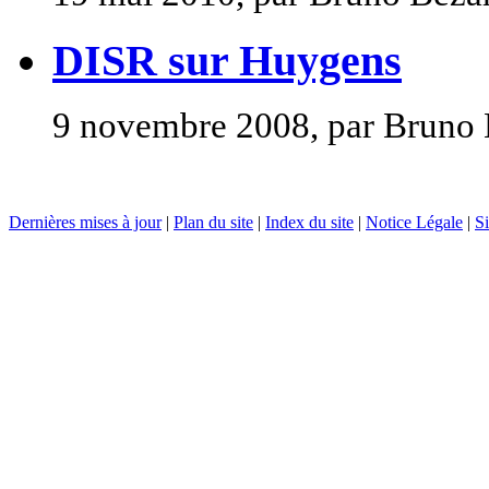
DISR sur Huygens
9 novembre 2008, par Bruno
Dernières mises à jour
|
Plan du site
|
Index du site
|
Notice Légale
|
Si