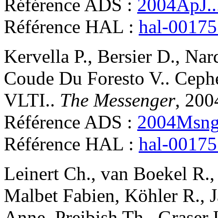
Référence ADS :
2004ApJ..
Référence HAL :
hal-0017
Kervella
P.
,
Bersier
D.
,
Nar
Coude Du Foresto
V.
.
Cephe
VLTI.
.
The Messenger
, 200
Référence ADS :
2004Msngr
Référence HAL :
hal-0017
Leinert
Ch.
,
van Boekel
R.
Malbet
Fabien
,
Köhler
R.
,
J
Anne
,
Preibish
Th.
,
Graser