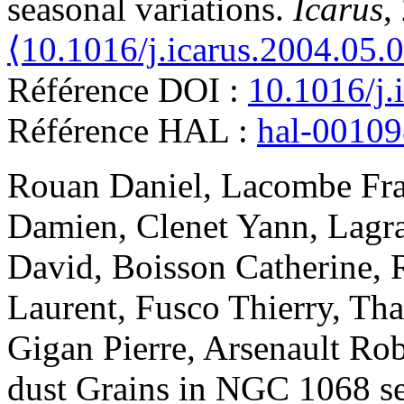
seasonal variations
.
Icarus
,
⟨10.1016/j.icarus.2004.05.
Référence DOI :
10.1016/j.
Référence HAL :
hal-0010
Rouan
Daniel
,
Lacombe
Fr
Damien
,
Clenet
Yann
,
Lagr
David
,
Boisson
Catherine
,
Laurent
,
Fusco
Thierry
,
Tha
Gigan
Pierre
,
Arsenault
Rob
dust Grains in NGC 1068 see