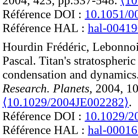
2004, 423, pp.537-548.
⟨10
Référence DOI :
10.1051/0
Référence HAL :
hal-0041
Hourdin
Frédéric
,
Lebonno
Pascal
.
Titan's stratospheri
condensation and dynamics
Research. Planets
, 2004, 1
⟨10.1029/2004JE002282⟩
.
Référence DOI :
10.1029/2
Référence HAL :
hal-0001