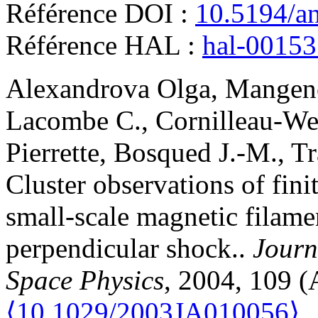
Référence DOI :
10.5194/a
Référence HAL :
hal-0015
Alexandrova
Olga
,
Mangen
Lacombe
C.
,
Cornilleau-We
Pierrette
,
Bosqued
J.-M.
,
Tr
Cluster observations of fin
small-scale magnetic filame
perpendicular shock.
.
Journ
Space Physics
, 2004, 109 
⟨10.1029/2003JA010056⟩
.