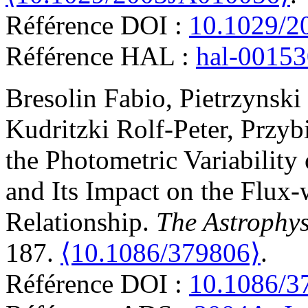
Référence DOI :
10.1029/2
Référence HAL :
hal-0015
Bresolin
Fabio
,
Pietrzynski
Kudritzki
Rolf-Peter
,
Przybi
the Photometric Variabilit
and Its Impact on the Flux
Relationship
.
The Astrophys
187.
⟨10.1086/379806⟩
.
Référence DOI :
10.1086/3