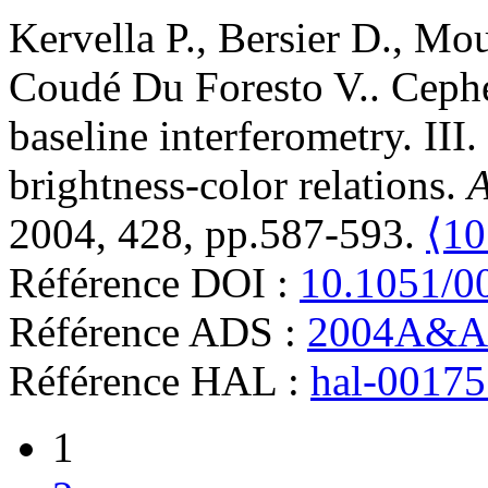
Kervella
P.
,
Bersier
D.
,
Mou
Coudé Du Foresto
V.
.
Cephe
baseline interferometry. III.
brightness-color relations
.
A
2004, 428, pp.587-593.
⟨10
Référence DOI :
10.1051/0
Référence ADS :
2004A&A.
Référence HAL :
hal-0017
1