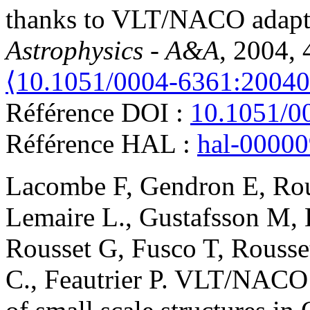
thanks to VLT/NACO adapti
Astrophysics - A&A
, 2004, 
⟨10.1051/0004-6361:2004
Référence DOI :
10.1051/0
Référence HAL :
hal-0000
Lacombe
F
,
Gendron
E
,
Ro
Lemaire
L.
,
Gustafsson
M
,
Rousset
G
,
Fusco
T
,
Rousse
C.
,
Feautrier
P
.
VLT/NACO in