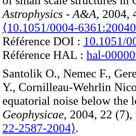
of small scale structures i
Astrophysics - A&A
, 2004, 
⟨10.1051/0004-6361:2004
Référence DOI :
10.1051/0
Référence HAL :
hal-0000
Santolik
O.
,
Nemec
F.
,
Ger
Y.
,
Cornilleau-Wehrlin
Nico
equatorial noise below the 
Geophysicae
, 2004, 22 (7)
22-2587-2004⟩
.