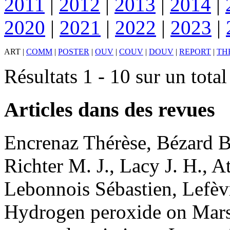
2011
|
2012
|
2013
|
2014
|
2020
|
2021
|
2022
|
2023
|
ART
|
COMM
|
POSTER
|
OUV
|
COUV
|
DOUV
|
REPORT
|
TH
Résultats 1 - 10 sur un tota
Articles dans des revues
Encrenaz
Thérèse
,
Bézard
B
Richter
M. J.
,
Lacy
J. H.
,
At
Lebonnois
Sébastien
,
Lefèv
Hydrogen peroxide on Mars: