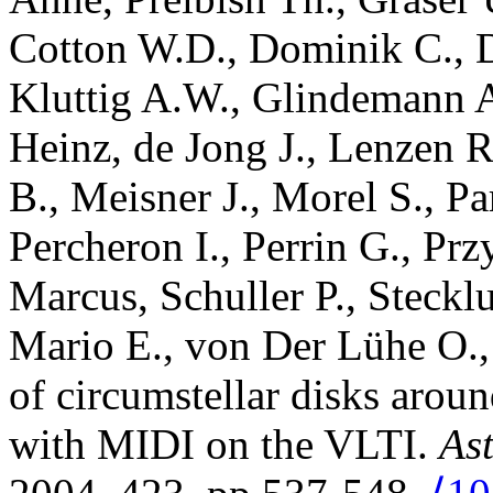
Cotton
W.D.
,
Dominik
C.
,
Kluttig
A.W.
,
Glindemann
Heinz
,
de Jong
J.
,
Lenzen
R
B.
,
Meisner
J.
,
Morel
S.
,
Pa
Percheron
I.
,
Perrin
G.
,
Prz
Marcus
,
Schuller
P.
,
Steckl
Mario E.
,
von Der Lühe
O.
of circumstellar disks arou
with MIDI on the VLTI
.
As