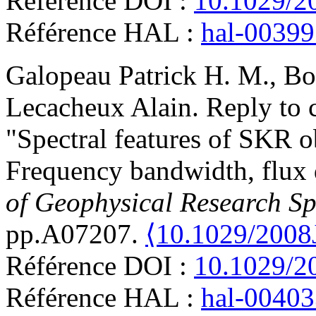
Référence DOI :
10.1029/2
Référence HAL :
hal-0039
Galopeau
Patrick H. M.
,
Bo
Lecacheux
Alain
.
Reply to
"Spectral features of SKR 
Frequency bandwidth, flux 
of Geophysical Research Sp
pp.A07207.
⟨10.1029/200
Référence DOI :
10.1029/2
Référence HAL :
hal-0040