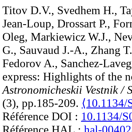
Titov
D.V.
,
Svedhem
H.
,
Ta
Jean-Loup
,
Drossart
P.
,
For
Oleg
,
Markiewicz
W.J.
,
Nev
G.
,
Sauvaud
J.-A.
,
Zhang
T
Fedorov
A.
,
Sanchez-Laveg
express: Highlights of the 
Astronomicheskii Vestnik / 
(3), pp.185-209.
⟨10.1134/
Référence DOI :
10.1134/
Référence HAL :
hal-0040