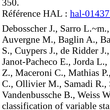
350
.
Référence HAL :
hal-0143
Debosscher
J.
,
Sarro
L.~m.
Auvergne
M.
,
Baglin
A.
,
Ba
S.
,
Cuypers
J.
,
de Ridder
J.
Janot-Pacheco
E.
,
Jorda
L.
,
Z.
,
Maceroni
C.
,
Mathias
P.
C.
,
Ollivier
M.
,
Samadi
R.
,
Vandenbussche
B.
,
Weiss
W
classification of variable 