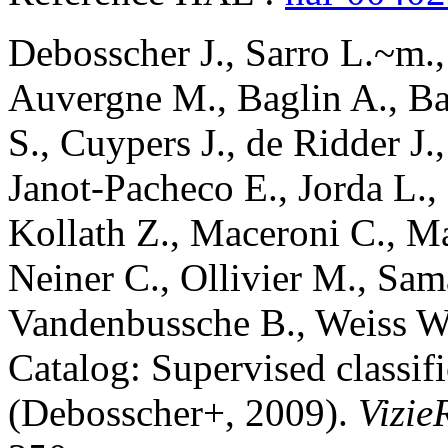
Debosscher
J.
,
Sarro
L.~m.
Auvergne
M.
,
Baglin
A.
,
Ba
S.
,
Cuypers
J.
,
de Ridder
J.
Janot-Pacheco
E.
,
Jorda
L.
,
Kollath
Z.
,
Maceroni
C.
,
Ma
Neiner
C.
,
Ollivier
M.
,
Sam
Vandenbussche
B.
,
Weiss
W
Catalog: Supervised classif
(Debosscher+, 2009)
.
Vizie