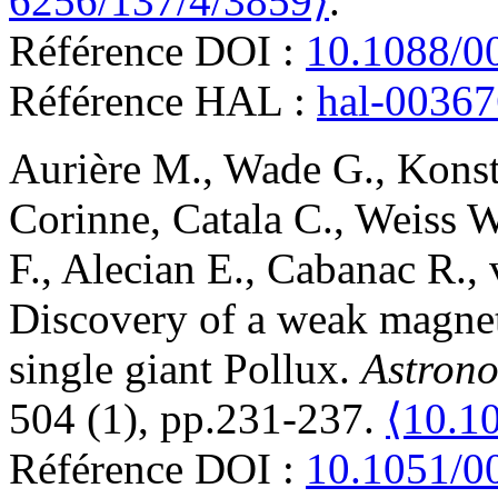
6256/137/4/3859⟩
.
Référence DOI :
10.1088/0
Référence HAL :
hal-0036
Aurière
M.
,
Wade
G.
,
Konst
Corinne
,
Catala
C.
,
Weiss
W
F.
,
Alecian
E.
,
Cabanac
R.
,
Discovery of a weak magneti
single giant Pollux
.
Astrono
504 (1), pp.231-237.
⟨10.1
Référence DOI :
10.1051/0