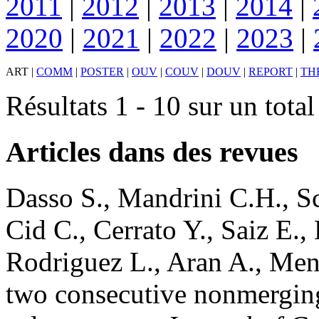
2011
|
2012
|
2013
|
2014
|
2020
|
2021
|
2022
|
2023
|
ART
|
COMM
|
POSTER
|
OUV
|
COUV
|
DOUV
|
REPORT
|
TH
Résultats 1 - 10 sur un tota
Articles dans des revues
Dasso
S.
,
Mandrini
C.H.
,
S
Cid
C.
,
Cerrato
Y.
,
Saiz
E.
,
Rodriguez
L.
,
Aran
A.
,
Men
two consecutive nonmerging