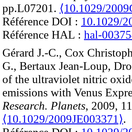
pp.L07201.
⟨10.1029/200
Référence DOI :
10.1029/
Référence HAL :
hal-0037
Gérard
J.-C.
,
Cox
Christoph
G.
,
Bertaux
Jean-Loup
,
Dro
of the ultraviolet nitric ox
emissions with Venus Expre
Research. Planets
, 2009, 1
⟨10.1029/2009JE003371⟩
.