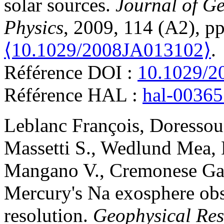
solar sources
.
Journal of G
Physics
, 2009, 114 (A2), p
⟨10.1029/2008JA013102⟩
.
Référence DOI :
10.1029/2
Référence HAL :
hal-0036
Leblanc
François
,
Doressou
Massetti
S.
,
Wedlund
Mea
,
Mangano
V.
,
Cremonese
Ga
Mercury's Na exosphere obs
resolution
.
Geophysical Res