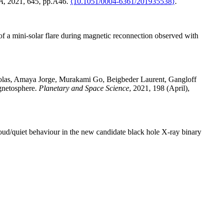
A
, 2021, 645, pp.A46.
⟨10.1051/0004-6361/201935538⟩
.
f a mini-solar flare during magnetic reconnection observed with
olas
,
Amaya
Jorge
,
Murakami
Go
,
Beigbeder
Laurent
,
Gangloff
gnetosphere
.
Planetary and Space Science
, 2021, 198 (April),
loud/quiet behaviour in the new candidate black hole X-ray binary