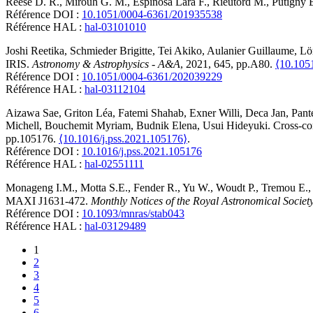
Reese
D. R.
,
Mirouh
G. M.
,
Espinosa Lara
F.
,
Rieutord
M.
,
Putigny
Référence DOI :
10.1051/0004-6361/201935538
Référence HAL :
hal-03101010
Joshi
Reetika
,
Schmieder
Brigitte
,
Tei
Akiko
,
Aulanier
Guillaume
,
Lö
IRIS
.
Astronomy & Astrophysics - A&A
, 2021, 645, pp.A80.
⟨10.105
Référence DOI :
10.1051/0004-6361/202039229
Référence HAL :
hal-03112104
Aizawa
Sae
,
Griton
Léa
,
Fatemi
Shahab
,
Exner
Willi
,
Deca
Jan
,
Pante
Michell
,
Bouchemit
Myriam
,
Budnik
Elena
,
Usui
Hideyuki
.
Cross-co
pp.105176.
⟨10.1016/j.pss.2021.105176⟩
.
Référence DOI :
10.1016/j.pss.2021.105176
Référence HAL :
hal-02551111
Monageng
I.M.
,
Motta
S.E.
,
Fender
R.
,
Yu
W.
,
Woudt
P.
,
Tremou
E.
MAXI J1631-472
.
Monthly Notices of the Royal Astronomical Societ
Référence DOI :
10.1093/mnras/stab043
Référence HAL :
hal-03129489
1
2
3
4
5
6