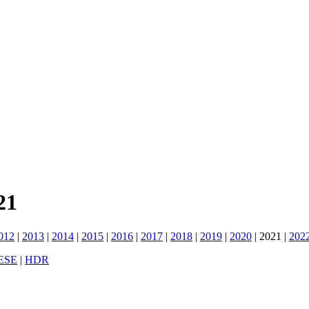
21
012
|
2013
|
2014
|
2015
|
2016
|
2017
|
2018
|
2019
|
2020
|
2021
|
202
ESE
|
HDR