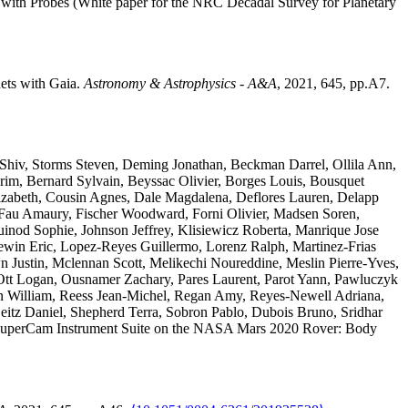
r with Probes (White paper for the NRC Decadal Survey for Planetary
nets with Gaia
.
Astronomy & Astrophysics - A&A
, 2021, 645, pp.A7.
Shiv
,
Storms
Steven
,
Deming
Jonathan
,
Beckman
Darrel
,
Ollila
Ann
,
rim
,
Bernard
Sylvain
,
Beyssac
Olivier
,
Borges
Louis
,
Bousquet
izabeth
,
Cousin
Agnes
,
Dale
Magdalena
,
Deflores
Lauren
,
Delapp
Fau
Amaury
,
Fischer
Woodward
,
Forni
Olivier
,
Madsen
Soren
,
uinod
Sophie
,
Johnson
Jeffrey
,
Klisiewicz
Roberta
,
Manrique
Jose
ewin
Eric
,
Lopez-Reyes
Guillermo
,
Lorenz
Ralph
,
Martinez-Frias
wn
Justin
,
Mclennan
Scott
,
Melikechi
Noureddine
,
Meslin
Pierre-Yves
,
Ott
Logan
,
Ousnamer
Zachary
,
Pares
Laurent
,
Parot
Yann
,
Pawluczyk
n
William
,
Reess
Jean-Michel
,
Regan
Amy
,
Reyes-Newell
Adriana
,
eitz
Daniel
,
Shepherd
Terra
,
Sobron
Pablo
,
Dubois
Bruno
,
Sridhar
uperCam Instrument Suite on the NASA Mars 2020 Rover: Body