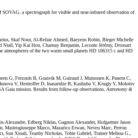
 of SOVAG, a spectrograph for visible and near-infrared observation of
rius
,
Skaf
Nour
,
Al-Refaie
Ahmed
,
Baeyens
Robin
,
Bieger
Michelle
d
Niall
,
Yip
Kai Hou
,
Charnay
Benjamin
,
Leconte
Jérémy
,
Drossart
e atmospheres of the two warm small planets HD 106315 c and HD
rets
G
,
Frezouls
B
,
Granvik
M
,
Guiraud
J
,
Muinonen
K
,
Panem
C
,
dunova
V
,
Hestroffer
D
,
Inasaridze
R
,
Kashuba
V
,
Krugly
Y
,
Molotov
ESA Gaia mission. Results from follow-up observations
.
Astronomy &
is-Alexandre
,
Edberg
Niklas
,
Gagnon
Alexander
,
Hofgartner
Jason
en
,
Mastrogiuseppe
Marco
,
Mazarico
Erwan
,
Neveu
Marc
,
Perron
ci
,
Sun
Xioali
,
Teanby
Nicholas
,
Tobie
Gabriel
,
Trainer
Melissa G.
,