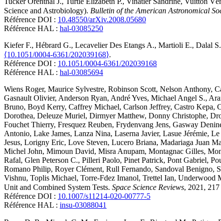
Tucker
Orenthal J.
,
Turtle
Elizabeth P.
,
Vinatier
Sandrine
,
Vuitton
Vér
Science and Astrobiology)
.
Bulletin of the American Astronomical So
Référence DOI :
10.48550/arXiv.2008.05680
Référence HAL :
hal-03085250
Kiefer
F.
,
Hébrard
G.
,
Lecavelier Des Etangs
A.
,
Martioli
E.
,
Dalal
S.
⟨10.1051/0004-6361/202039168⟩
.
Référence DOI :
10.1051/0004-6361/202039168
Référence HAL :
hal-03085694
Wiens
Roger
,
Maurice
Sylvestre
,
Robinson
Scott
,
Nelson
Anthony
,
C
Gasnault
Olivier
,
Anderson
Ryan
,
André
Yves
,
Michael Angel
S.
,
Ara
Bruno
,
Boyd
Kerry
,
Caffrey
Michael
,
Carlson
Jeffrey
,
Castro
Kepa
,
C
Dorothea
,
Deleuze
Muriel
,
Dirmyer
Matthew
,
Donny
Christophe
,
Dr
Fouchet
Thierry
,
Fresquez
Reuben
,
Frydenvang
Jens
,
Gasway
Denin
Antonio
,
Lake
James
,
Lanza
Nina
,
Laserna
Javier
,
Lasue
Jérémie
,
Le
Jesus
,
Lorigny
Eric
,
Love
Steven
,
Lucero
Briana
,
Madariaga
Juan Ma
Michel
John
,
Mimoun
David
,
Misra
Anupam
,
Montagnac
Gilles
,
Mon
Rafal
,
Glen Peterson
C.
,
Pilleri
Paolo
,
Pinet
Patrick
,
Pont
Gabriel
,
Pou
Romano
Philip
,
Royer
Clément
,
Rull
Fernando
,
Sandoval
Benigno
,
S
Vishnu
,
Toplis
Michael
,
Torre-Fdez
Imanol
,
Trettel
Ian
,
Underwood
Unit and Combined System Tests
.
Space Science Reviews
, 2021, 217
Référence DOI :
10.1007/s11214-020-00777-5
Référence HAL :
insu-03088041