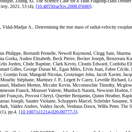
onique
,
Zhang
Xi
.
The Science Case for a Titan Flagship-class Orbite
ciety
, 2021, 53 (4),
⟨10.48550/arXiv.2008.05680⟩
.
,
Vidal-Madjar
A.
.
Determining the true mass of radial-velocity exopla
ais
Philippe
,
Bernardi
Pernelle
,
Newell
Raymond
,
Clegg
Sam
,
Sharma
na
Gorka
,
Auden
Elizabeth
,
Beck
Pierre
,
Becker
Joseph
,
Benzerara
Ka
elis
Jorden
,
Chide
Baptiste
,
Clark
Kevin
,
Cloutis
Edward
,
Cordoba
El
omart
Gilles
,
George Duran
M.
,
Egan
Miles
,
Ervin
Joan
,
Fabre
Cécile
,
e
,
Gontijo
Ivair
,
Mangold
Nicolas
,
Grotzinger
John
,
Jacob
Xavier
,
Jacq
 Mouélic
Stéphane
,
Martinez
J. P.
,
Legett Iv
Carey
,
Leveille
Richard
,
L
nuel
,
Madsen
Morten
,
Mccabe
Kevin
,
Mcconnochie
Timothy
,
Mcglo
tmessin
Franck
,
Mousset
Valerie
,
Murdoch
Naomi
,
Newsom
Horton
,
let
François
,
Provost
Cheryl
,
Quertier
Benjamin
,
Quinn
Heather
,
Rapi
arrao
Joseph
,
Sautter
Violaine
,
Schoppers
Marcel
,
Schröder
Susanne
,
S
Mark
,
Valdez
Andres
,
Valdez
Jacob
,
Venhaus
Dawn
,
Willis
Peter
.
The S
 (1), pp.4.
⟨10.1007/s11214-020-00777-5⟩
.