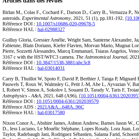
Articles dans des revues
Birlan
M.
,
Colas
F.
,
Cochard
F.
,
Darson
D.
,
Carry
B.
,
Vernazza
P.
,
N
asteroids
.
Experimental Astronomy
, 2021, 51 (1), pp.181-192.
⟨10.10
Référence DOI :
10.1007/s10686-020-09678-5
Référence HAL :
hal-02988327
Guilluy
Gloria
,
Gressier
Amélie
,
Wright
Sam
,
Santerne
Alexandre
,
Ja
Fabienne
,
Blain
Doriann
,
Kiefer
Flavien
,
Morvan
Mario
,
Mugnai
Lor
Pierre
,
Sozzetti
Alessandro
,
Marcq
Emmanuel
,
Tsiaras
Angelos
,
Veno
3167 c with the HST/WFC3 camera
.
The Astronomical Journal
, 202
Référence DOI :
10.3847/1538-3881/abc3c8
Référence HAL :
hal-03014031
Carry
B
,
Thuillot
W
,
Spoto
F
,
David
P
,
Berthier
J
,
Tanga
P
,
Mignard
Pauwels
T
,
Roux
W
,
Walmsley
G
,
Petit
J.-M
,
Abe
L
,
Ayvazian
V
,
Bai
I
,
Robert
V
,
Simon
A
,
Sokolov
I
,
Souami
D
,
Tarady
V
,
Taris
F
,
Troia
Astrophysics - A&A
, 2021, 648 (A96),
⟨10.1051/0004-6361/2020395
Référence DOI :
10.1051/0004-6361/202039579
Référence ADS :
2021A&A...648A..96C
Référence HAL :
hal-03017580
Nixon
Conor A.
,
Abshire
James
,
Ashton
Andrew
,
Barnes
Jason W.
,
C
D.
,
Iess
Luciano
,
Le Mouélic
Stéphane
,
Lopes
Rosaly
,
Lora
Juan
,
Lo
Taylor
,
Radebaugh
Jani
,
Rodriguez
Sébastien
,
Salama
Farid
,
Schoenf