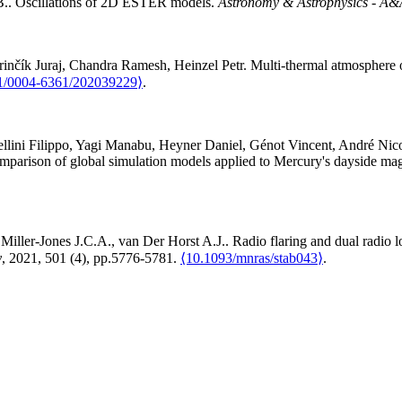
B.
.
Oscillations of 2D ESTER models
.
Astronomy & Astrophysics - A&
rinčík
Juraj
,
Chandra
Ramesh
,
Heinzel
Petr
.
Multi-thermal atmosphere o
1/0004-6361/202039229⟩
.
llini
Filippo
,
Yagi
Manabu
,
Heyner
Daniel
,
Génot
Vincent
,
André
Nic
mparison of global simulation models applied to Mercury's dayside ma
,
Miller-Jones
J.C.A.
,
van Der Horst
A.J.
.
Radio flaring and dual radio 
y
, 2021, 501 (4), pp.5776-5781.
⟨10.1093/mnras/stab043⟩
.