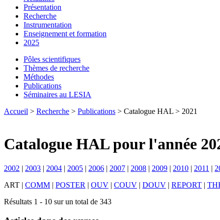
Présentation
Recherche
Instrumentation
Enseignement et formation
2025
Pôles scientifiques
Thèmes de recherche
Méthodes
Publications
Séminaires au LESIA
Accueil
>
Recherche
>
Publications
> Catalogue HAL > 2021
Catalogue HAL pour l'année 20
2002
|
2003
|
2004
|
2005
|
2006
|
2007
|
2008
|
2009
|
2010
|
2011
|
2
ART
|
COMM
|
POSTER
|
OUV
|
COUV
|
DOUV
|
REPORT
|
TH
Résultats 1 - 10 sur un total de 343