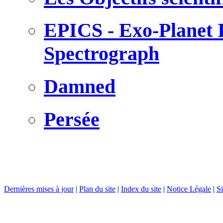
EPICS - Exo-Planet
Spectrograph
Damned
Persée
Dernières mises à jour
|
Plan du site
|
Index du site
|
Notice Légale
|
Si