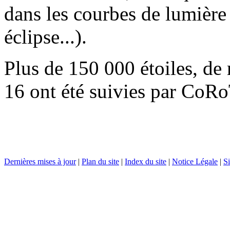
dans les courbes de lumière (
éclipse...).
Plus de 150 000 étoiles, de
16 ont été suivies par CoRo
Dernières mises à jour
|
Plan du site
|
Index du site
|
Notice Légale
|
Si