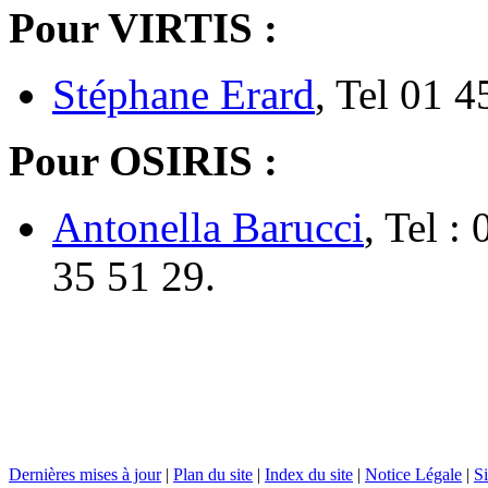
Pour VIRTIS :
Stéphane Erard
, Tel 01 4
Pour OSIRIS :
Antonella Barucci
, Tel :
35 51 29.
Dernières mises à jour
|
Plan du site
|
Index du site
|
Notice Légale
|
Si