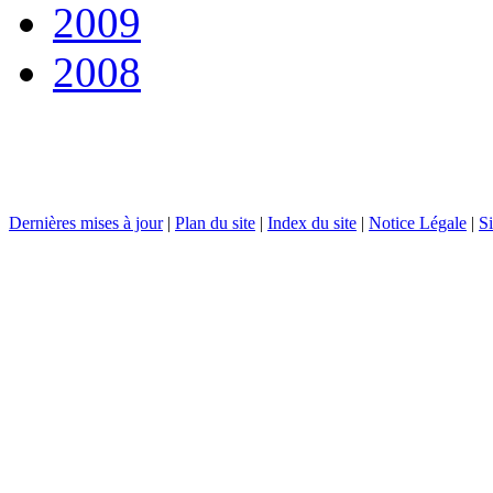
2009
2008
Dernières mises à jour
|
Plan du site
|
Index du site
|
Notice Légale
|
Si