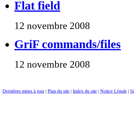
Flat field
12 novembre 2008
GriF commands/files
12 novembre 2008
Dernières mises à jour
|
Plan du site
|
Index du site
|
Notice Légale
|
Si