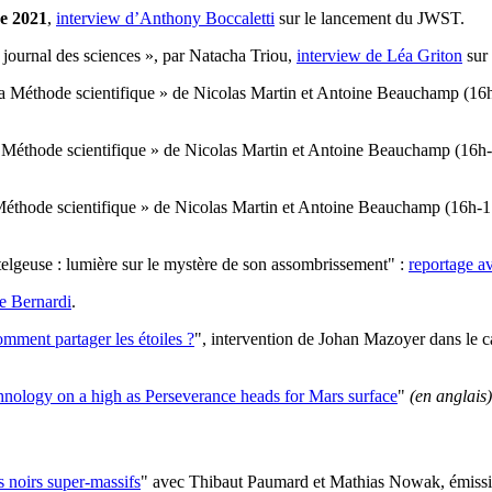
e 2021
,
interview d’Anthony Boccaletti
sur le lancement du JWST.
 journal des sciences », par Natacha Triou,
interview de Léa Griton
sur 
La Méthode scientifique » de Nicolas Martin et Antoine Beauchamp (16h-
a Méthode scientifique » de Nicolas Martin et Antoine Beauchamp (16h-1
Méthode scientifique » de Nicolas Martin et Antoine Beauchamp (16h-17h
telgeuse : lumière sur le mystère de son assombrissement" :
reportage
le Bernardi
.
mment partager les étoiles ?
", intervention de Johan Mazoyer dans le c
nology on a high as Perseverance heads for Mars surface
"
(en anglais)
s noirs super-massifs
" avec Thibaut Paumard et Mathias Nowak, émissi