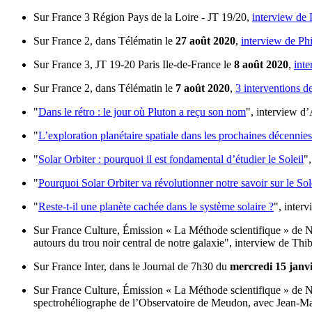
Sur France 3 Région Pays de la Loire - JT 19/20,
interview de
Sur France 2, dans Télématin le
27 août 2020
,
interview de Ph
Sur France 3, JT 19-20 Paris Ile-de-France le
8 août 2020
,
int
Sur France 2, dans Télématin le
7 août 2020
,
3 interventions 
"
Dans le rétro : le jour où Pluton a reçu son nom
", interview d
"
L’exploration planétaire spatiale dans les prochaines décennies
"
Solar Orbiter : pourquoi il est fondamental d’étudier le Soleil
"
"
Pourquoi Solar Orbiter va révolutionner notre savoir sur le Sol
"
Reste-t-il une planète cachée dans le système solaire ?
", inter
Sur France Culture, Émission « La Méthode scientifique » de N
autours du trou noir central de notre galaxie", interview de Th
Sur France Inter, dans le Journal de 7h30 du
mercredi 15 janv
Sur France Culture, Émission « La Méthode scientifique » de N
spectrohéliographe de l’Observatoire de Meudon, avec Jean-Ma