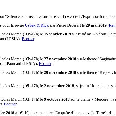
n "Science en direct" retransmise sur la web-tv L’Esprit sorcier lors de 
us pour la revue
Usbek & Rica
, par Pierre Drossart le
29 mai 2019
.
Reg
icolas Martin (16h-17h) le
15 janvier 2019
sur le thème « Vénus : la 
sart (LESIA).
Ecouter
.
icolas Martin (16h-17h) le
27 novembre 2018
sur le thème "Sagittariu
ibaut Paumard (LESIA).
Ecouter
.
icolas Martin (16h-17h) le
20 novembre 2018
sur le thème "Kepler : l
icolas Martin (16h-17h) le
2 novembre 2018
, sujet du "Journal des s
icolas Martin (16h-17h) le
9 octobre 2018
sur le thème « Mercure : la 
et.
Ecouter
.
ier 2018
à 16h10, documentaire "En quête d’une nouvelle Terre", dans