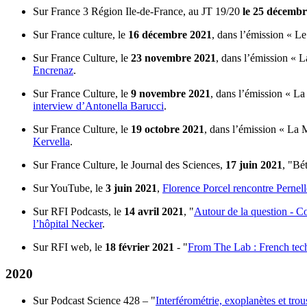
Sur France 3 Région Ile-de-France, au JT 19/20
le 25 décembr
Sur France culture, le
16 décembre 2021
, dans l’émission « Le
Sur France Culture, le
23 novembre 2021
, dans l’émission « 
Encrenaz
.
Sur France Culture, le
9 novembre 2021
, dans l’émission « L
interview d’Antonella Barucci
.
Sur France Culture, le
19 octobre 2021
, dans l’émission « La 
Kervella
.
Sur France Culture, le Journal des Sciences,
17 juin 2021
, "Bé
Sur YouTube, le
3 juin 2021
,
Florence Porcel rencontre Pernel
Sur RFI Podcasts, le
14 avril 2021
, "
Autour de la question - Co
l’hôpital Necker
.
Sur RFI web, le
18 février 2021
- "
From The Lab : French tech
2020
Sur Podcast Science 428 – "
Interférométrie, exoplanètes et trou