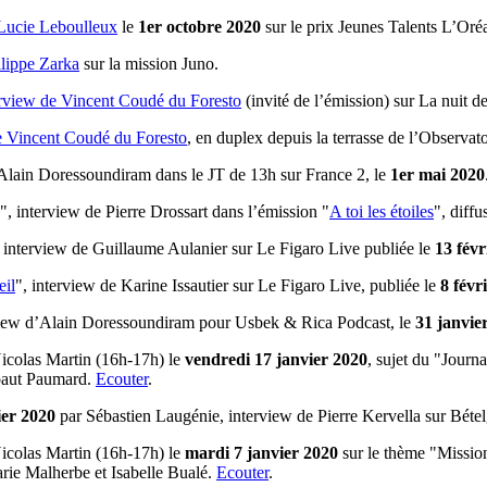
 Lucie Leboulleux
le
1er octobre 2020
sur le prix Jeunes Talents L’O
ilippe Zarka
sur la mission Juno.
erview de Vincent Coudé du Foresto
(invité de l’émission) sur La nuit de
de Vincent Coudé du Foresto
, en duplex depuis la terrasse de l’Observato
’Alain Doressoundiram dans le JT de 13h sur France 2, le
1er mai 2020
", interview de Pierre Drossart dans l’émission "
A toi les étoiles
", diffu
, interview de Guillaume Aulanier sur Le Figaro Live publiée le
13 févr
eil
", interview de Karine Issautier sur Le Figaro Live, publiée le
8 févr
view d’Alain Doressoundiram pour Usbek & Rica Podcast, le
31 janvie
icolas Martin (16h-17h) le
vendredi 17 janvier 2020
, sujet du "Journ
ibaut Paumard.
Ecouter
.
ier 2020
par Sébastien Laugénie, interview de Pierre Kervella sur Béte
icolas Martin (16h-17h) le
mardi 7 janvier 2020
sur le thème "Missions
rie Malherbe et Isabelle Bualé.
Ecouter
.