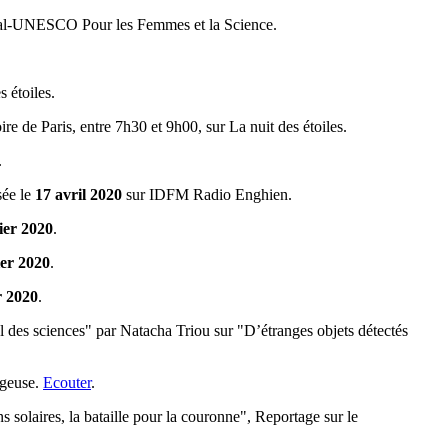
réal-UNESCO Pour les Femmes et la Science.
s étoiles.
ire de Paris, entre 7h30 et 9h00, sur La nuit des étoiles.
.
sée le
17 avril 2020
sur IDFM Radio Enghien.
ier 2020
.
ier 2020
.
r 2020
.
al des sciences" par Natacha Triou sur "D’étranges objets détectés
lgeuse.
Ecouter
.
 solaires, la bataille pour la couronne", Reportage sur le