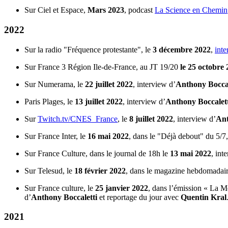
Sur Ciel et Espace,
Mars 2023
, podcast
La Science en Chemin
2022
Sur la radio "Fréquence protestante", le
3 décembre 2022
,
int
Sur France 3 Région Ile-de-France, au JT 19/20
le 25 octobre
Sur Numerama, le
22 juillet 2022
, interview d’
Anthony Boccal
Paris Plages, le
13 juillet 2022
, interview d’
Anthony Boccalett
Sur
Twitch.tv/CNES_France
, le
8 juillet 2022
, interview d’
Ant
Sur France Inter, le
16 mai 2022
, dans le "Déjà debout" du 5/7
Sur France Culture, dans le journal de 18h le
13 mai 2022
, int
Sur Telesud, le
18 février 2022
, dans le magazine hebdomadair
Sur France culture, le
25 janvier 2022
, dans l’émission « La M
d’
Anthony Boccaletti
et reportage du jour avec
Quentin Kral
2021