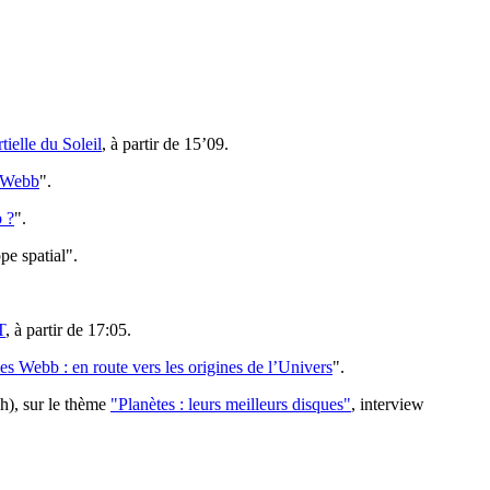
tielle du Soleil
, à partir de 15’09.
s Webb
".
b ?
".
pe spatial".
T
, à partir de 17:05.
s Webb : en route vers les origines de l’Univers
".
h), sur le thème
"Planètes : leurs meilleurs disques"
, interview