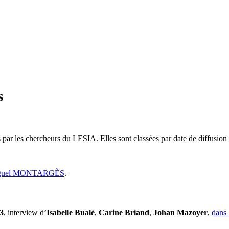
s
 par les chercheurs du LESIA. Elles sont classées par date de diffusion (
guel MONTARGÈS
.
23
, interview d’
Isabelle Bualé
,
Carine Briand
,
Johan Mazoyer
,
dans 