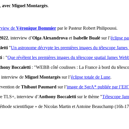
,
avec Miguel Montargès
.
erview de
Véronique Bommier
par le Pasteur Robert Philipoussi.
 2022
, interview d’
Olga Alexandrova
et
Isabelle Bualé
sur l’
éclipse par
etti
"
Un astronome décrypte les premières images du télescope Jame
i
: "
Que révèlent les premières images du télescope spatial James Web
hony Boccaletti
: "WEBB côté coulisses : La France à bord du télesco
, interview de
Miguel Montargès
sur l’
éclipse totale de Lune
.
ervention de
Thibaut Paumard
sur l’
image de SgrA* publiée par l’EH
e TLS+, interview d’
Anthony Boccaletti
sur le thème "
Télescope Jame
éthode scientifique » de Nicolas Martin et Antoine Beauchamp (16h-17
.