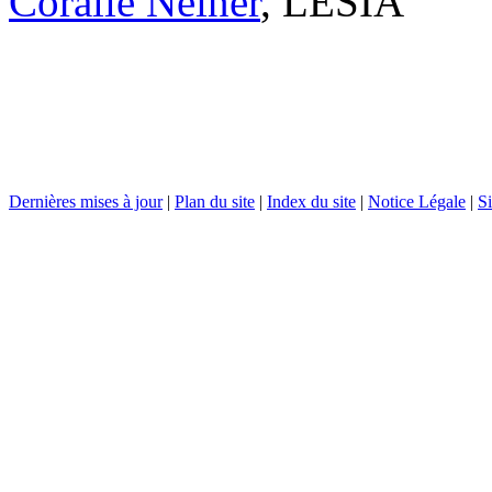
Coralie Neiner
, LESIA
Dernières mises à jour
|
Plan du site
|
Index du site
|
Notice Légale
|
Si