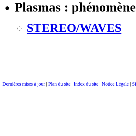
Plasmas : phénomènes
STEREO/WAVES
Dernières mises à jour
|
Plan du site
|
Index du site
|
Notice Légale
|
Si