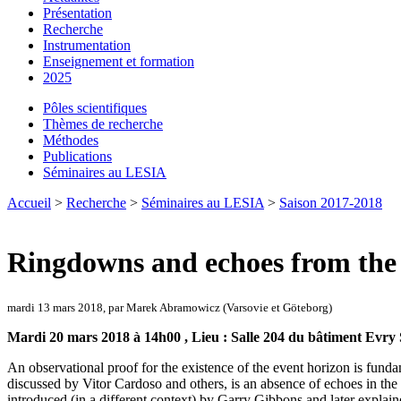
Présentation
Recherche
Instrumentation
Enseignement et formation
2025
Pôles scientifiques
Thèmes de recherche
Méthodes
Publications
Séminaires au LESIA
Accueil
>
Recherche
>
Séminaires au LESIA
>
Saison 2017-2018
Ringdowns and echoes from the 
mardi 13 mars 2018, par Marek Abramowicz (Varsovie et Göteborg)
Mardi 20 mars 2018 à 14h00 , Lieu : Salle 204 du bâtiment Evry
An observational proof for the existence of the event horizon is fun
discussed by Vitor Cardoso and others, is an absence of echoes in the
introduced (in a different context) by Garry Gibbons and later expla