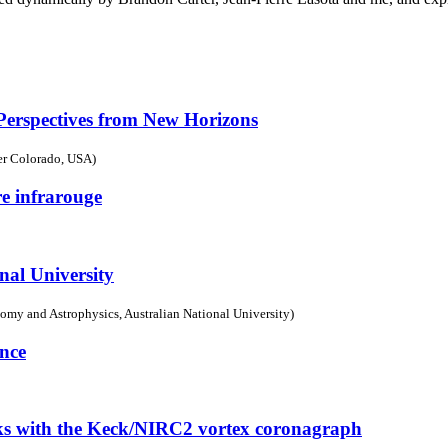
 Perspectives from New Horizons
der Colorado, USA)
e infrarouge
onal University
omy and Astrophysics, Australian National University)
ence
isks with the Keck/NIRC2 vortex coronagraph