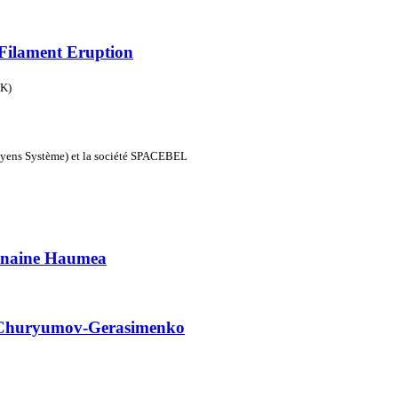
 Filament Eruption
UK)
yens Système) et la société SPACEBEL
e naine Haumea
7P/Churyumov-Gerasimenko