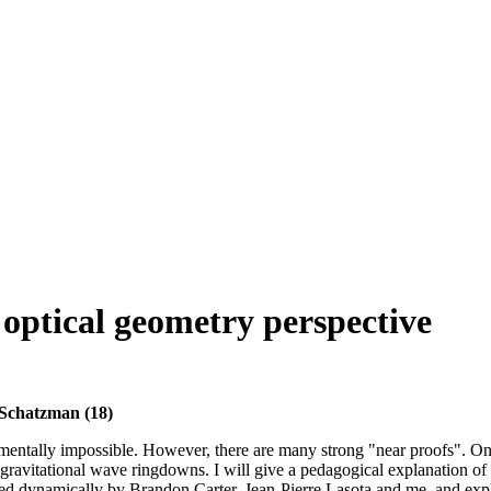
optical geometry perspective
 Schatzman (18)
damentally impossible. However, there are many strong "near proofs". On
 gravitational wave ringdowns. I will give a pedagogical explanation of 
ined dynamically by Brandon Carter, Jean-Pierre Lasota and me, and exp