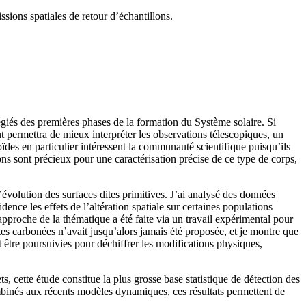
sions spatiales de retour d’échantillons.
égiés des premières phases de la formation du Système solaire. Si
t permettra de mieux interpréter les observations télescopiques, un
oïdes en particulier intéressent la communauté scientifique puisqu’ils
ons sont précieux pour une caractérisation précise de ce type de corps,
évolution des surfaces dites primitives. J’ai analysé des données
nce les effets de l’altération spatiale sur certaines populations
pproche de la thématique a été faite via un travail expérimental pour
ites carbonées n’avait jusqu’alors jamais été proposée, et je montre que
nt être poursuivies pour déchiffrer les modifications physiques,
s, cette étude constitue la plus grosse base statistique de détection des
mbinés aux récents modèles dynamiques, ces résultats permettent de