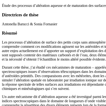
Étude des processus d’altération aqueuse et de maturation des surfaces
Directrices de thèse
Antonella Barucci & Sonia Fornasier
Résumé
Les processus d’altération de surface des petits corps sans atmosphère
comprendre comment ces modifications agissent sur les astéroïdes et tr
autre enjeu actuellement est d’apporter un support d’exploitation des d
sont supposés contenir des matériaux carbonés et de l’eau, deux élémen
et la nécessité d’obtenir l’échantillon le moins altéré possible évidente.
Durant cette thèse, j’ai étudié ces mécanismes de maturation – appelés
spectroscopiques issues d’observations télescopiques dans les domaines 
d’astéroïdes primitifs. Des comparaisons avec les météorites, dont les
simuler l’altération spatiale en laboratoire par irradiation ionique su
la réponse spectrale de telles surfaces aux irradiations est dépendante 
chimiques et minéralogiques qui s’en suivent.
Un autre mécanisme dit d’altération aqueuse a été investigué parmi les a
indices spectroscopiques dans le domaine de longueurs d’onde visible
comprendre la répartition des divers éléments présents lors de la forma