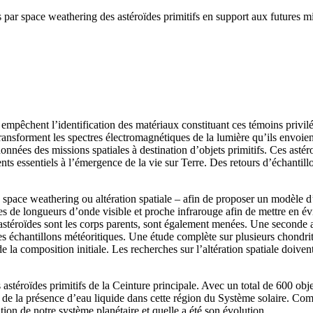
 par space weathering des astéroïdes primitifs en support aux futures mis
 empêchent l’identification des matériaux constituant ces témoins privil
ansforment les spectres électromagnétiques de la lumière qu’ils envoien
onnées des missions spatiales à destination d’objets primitifs. Ces astér
ts essentiels à l’émergence de la vie sur Terre. Des retours d’échantill
 space weathering ou altération spatiale – afin de proposer un modèle d’
de longueurs d’onde visible et proche infrarouge afin de mettre en évide
 astéroïdes sont les corps parents, sont également menées. Une seconde a
r des échantillons météoritiques. Une étude complète sur plusieurs chondr
de la composition initiale. Les recherches sur l’altération spatiale doive
stéroïdes primitifs de la Ceinture principale. Avec un total de 600 objet
 de la présence d’eau liquide dans cette région du Système solaire. Co
tion de notre système planétaire et quelle a été son évolution.