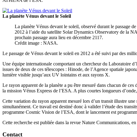
ATHENA de l’ESA.
La planète Vénus devant le Soleil
La planète Vénus devant le soleil, observé durant le passage de 
2012 à l’aide du satellite Solar Dynamics Observatory de la 
prochain passage aura lieu en décembre 2117.
Crédit image : NASA.
Le passage de Vénus devant le soleil en 2012 a été suivi par des millio
Une équipe internationale comportant un chercheur du Laboratoire d’
issues de deux de ces télescopes : Hinode, de l’Agence spatiale jap
lumière visible jusqu’aux UV lointains et aux rayons X.
Le rayon apparent de la planète a pu être mesuré dans chacun de ces d
la mission Vénus Express de l’ESA. A plus courtes longueurs d’onde, l
Cette variation du rayon apparent mesuré lors d’un transit illustre un
simultanément. Ce travail est destiné donc à valider l’étude des trans
programme Cosmic Vision de l’ESA, dont le lancement est programm
Cette recherche est publiée dans la revue Nature Communications, en ac
Contact