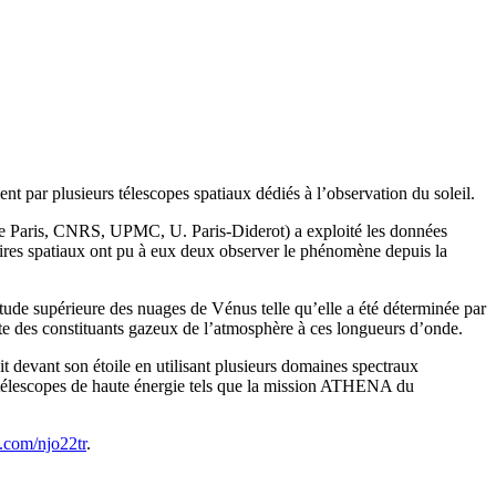
nt par plusieurs télescopes spatiaux dédiés à l’observation du soleil.
de Paris, CNRS, UPMC, U. Paris-Diderot) a exploité les données
res spatiaux ont pu à eux deux observer le phénomène depuis la
tude supérieure des nuages de Vénus telle qu’elle a été déterminée par
nte des constituants gazeux de l’atmosphère à ces longueurs d’onde.
t devant son étoile en utilisant plusieurs domaines spectraux
 de télescopes de haute énergie tels que la mission ATHENA du
l.com/njo22tr
.