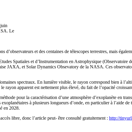
juin
NASA. Le
ns d’observateurs et des centaines de télescopes terrestres, mais égaleme
Etudes Spatiales et d’Instrumentation en Astrophysique (Observatoire 
onaise JAXA, et Solar Dynamics Obsevatory de la NASA. Ces observatoi
omaines spectraux. En lumière visible, le rayon correspond bien à l’alti
e rayon apparent est nettement plus élevé, du fait de l’opacité croissa
e méthode pour la caractérisation d’une atmosphère d’exoplanète en transi
its exoplanétaires à plusieurs longueurs d’onde, en particulier à l’aide
é en 2028.
cès libre, donc l’article peut- être consulté gratuitement :
http://tinyur