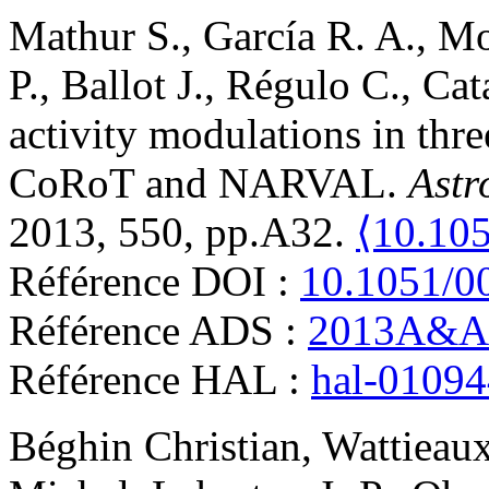
Mathur
S.
,
García
R. A.
,
Mo
P.
,
Ballot
J.
,
Régulo
C.
,
Cat
activity modulations in thre
CoRoT and NARVAL
.
Astr
2013, 550, pp.A32.
⟨10.10
Référence DOI :
10.1051/0
Référence ADS :
2013A&A.
Référence HAL :
hal-0109
Béghin
Christian
,
Wattieau