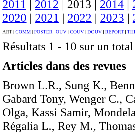
2011
|
2012
|
2013
|
2014
|
2020
|
2021
|
2022
|
2023
|
ART
|
COMM
|
POSTER
|
OUV
|
COUV
|
DOUV
|
REPORT
|
TH
Résultats 1 - 10 sur un tota
Articles dans des revues
Brown
L.R.
,
Sung
K.
,
Benn
Gabard
Tony
,
Wenger
C.
,
C
Olga
,
Kassi
Samir
,
Mondela
Régalia
L.
,
Rey
M.
,
Thoma