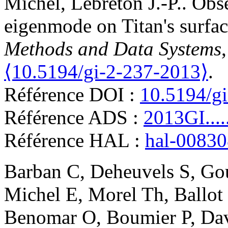
Michel
,
Lebreton
J.-P.
.
Obs
eigenmode on Titan's surfa
Methods and Data Systems
⟨10.5194/gi-2-237-2013⟩
.
Référence DOI :
10.5194/g
Référence ADS :
2013GI....
Référence HAL :
hal-0083
Barban
C
,
Deheuvels
S
,
Go
Michel
E
,
Morel
Th
,
Ballot
Benomar
O
,
Boumier
P
,
Dav