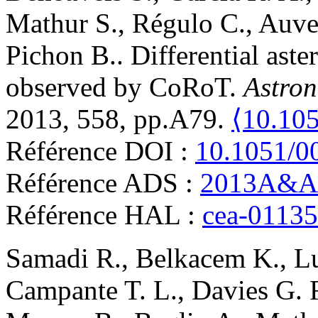
Mathur
S.
,
Régulo
C.
,
Auve
Pichon
B.
.
Differential aste
observed by CoRoT
.
Astro
2013, 558, pp.A79.
⟨10.10
Référence DOI :
10.1051/0
Référence ADS :
2013A&A.
Référence HAL :
cea-0113
Samadi
R.
,
Belkacem
K.
,
L
Campante
T. L.
,
Davies
G. 