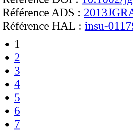
Référence ADS :
2013JGRA
Référence HAL :
insu-011
1
2
3
4
5
6
7