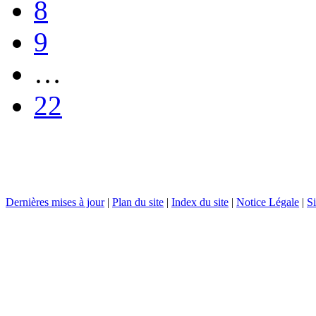
8
9
…
22
Dernières mises à jour
|
Plan du site
|
Index du site
|
Notice Légale
|
Si