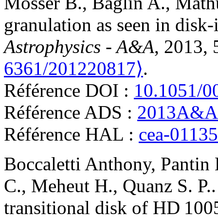
Mosser
B.
,
Baglin
A.
,
Math
granulation as seen in disk-
Astrophysics - A&A
, 2013,
6361/201220817⟩
.
Référence DOI :
10.1051/0
Référence ADS :
2013A&A.
Référence HAL :
cea-0113
Boccaletti
Anthony
,
Pantin
C.
,
Meheut
H.
,
Quanz
S. P.
transitional disk of HD 10