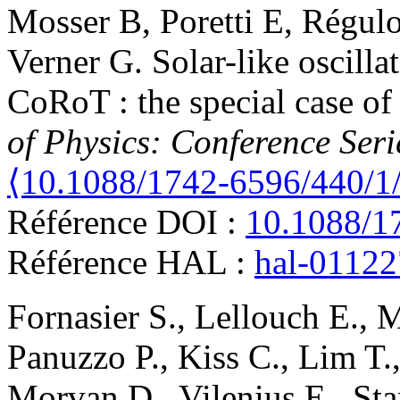
Mosser
B
,
Poretti
E
,
Régul
Verner
G
.
Solar-like oscilla
CoRoT : the special case of
of Physics: Conference Seri
⟨10.1088/1742-6596/440/1
Référence DOI :
10.1088/1
Référence HAL :
hal-0112
Fornasier
S.
,
Lellouch
E.
,
M
Panuzzo
P.
,
Kiss
C.
,
Lim
T.
Morvan
D.
,
Vilenius
E.
,
Sta