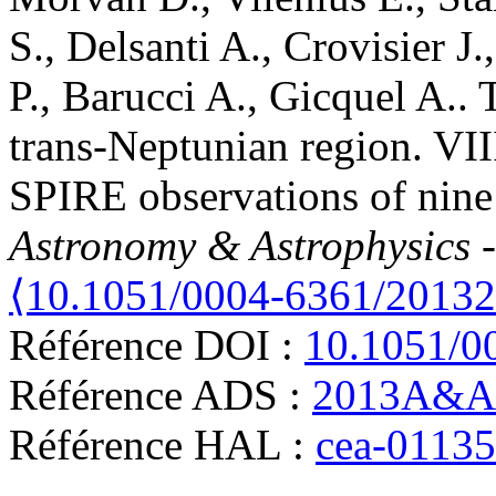
S.
,
Delsanti
A.
,
Crovisier
J.
P.
,
Barucci
A.
,
Gicquel
A.
.
trans-Neptunian region. V
SPIRE observations of nine
Astronomy & Astrophysics 
⟨10.1051/0004-6361/2013
Référence DOI :
10.1051/0
Référence ADS :
2013A&A.
Référence HAL :
cea-0113