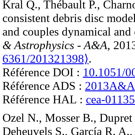
Kral
Q.
,
Thébault
P.
,
Charn
consistent debris disc model
and couples dynamical and c
& Astrophysics - A&A
, 201
6361/201321398⟩
.
Référence DOI :
10.1051/0
Référence ADS :
2013A&A.
Référence HAL :
cea-0113
Ozel
N.
,
Mosser
B.
,
Dupret
Deheuvels
S.
,
García
R. A.