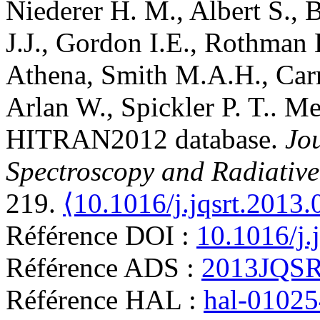
Niederer
H. M.
,
Albert
S.
,
B
J.J.
,
Gordon
I.E.
,
Rothman
Athena
,
Smith
M.A.H.
,
Carr
Arlan W.
,
Spickler
P. T.
.
Met
HITRAN2012 database
.
Jou
Spectroscopy and Radiative
219.
⟨10.1016/j.jqsrt.2013.
Référence DOI :
10.1016/j.
Référence ADS :
2013JQSR
Référence HAL :
hal-0102