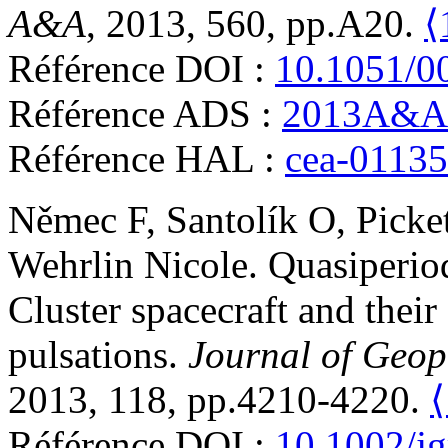
A&A
, 2013, 560, pp.A20.
⟨
Référence DOI :
10.1051/0
Référence ADS :
2013A&A.
Référence HAL :
cea-0113
Němec
F
,
Santolík
O
,
Picke
Wehrlin
Nicole
.
Quasiperio
Cluster spacecraft and thei
pulsations
.
Journal of Geop
2013, 118, pp.4210-4220.
⟨
Référence DOI :
10.1002/j