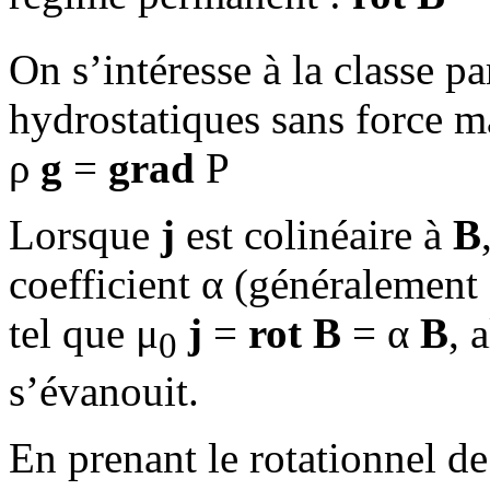
On s’intéresse à la classe pa
hydrostatiques sans force m
ρ
g
=
grad
P
Lorsque
j
est colinéaire à
B
coefficient α (généralement 
tel que μ
j
=
rot B
= α
B
, 
0
s’évanouit.
En prenant le rotationnel d