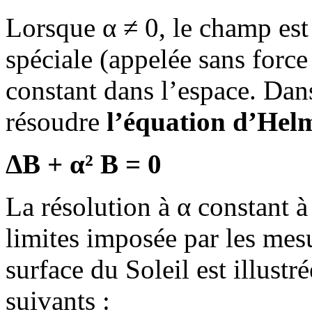
Lorsque α ≠ 0, le champ est
spéciale (appelée sans force 
constant dans l’espace. Dan
résoudre
l’équation d’Hel
Δ
B
+ α²
B
=
0
La résolution à α constant à
limites imposée par les me
surface du Soleil est illust
suivants :