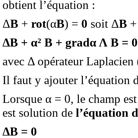
obtient l’équation :
Δ
B
+
rot
(α
B
) =
0
soit Δ
B
+
Δ
B
+ α²
B
+
grad
α Λ
B
=
0
avec Δ opérateur Laplacien (
Il faut y ajouter l’équatio
Lorsque α = 0, le champ est
est solution de
l’équation 
Δ
B
=
0