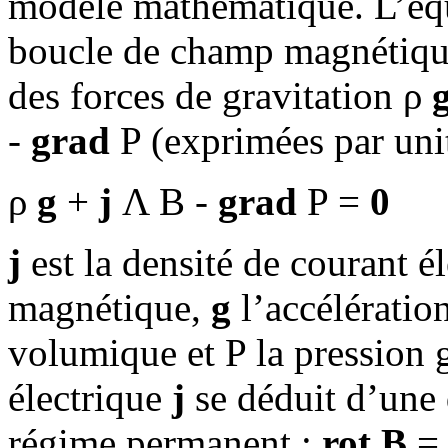
modèle mathématique. L’équ
boucle de champ magnétique e
des forces de gravitation ρ
-
grad
P (exprimées par uni
ρ
g
+
j
Λ B -
grad
P =
0
j
est la densité de courant é
magnétique,
g
l’accélération
volumique et P la pression 
électrique
j
se déduit d’une
régime permanent :
rot B
=