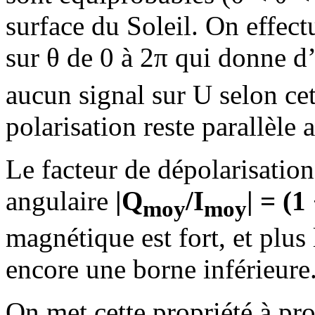
surface du Soleil. On effec
sur θ de 0 à 2π qui donne 
aucun signal sur U selon ce
polarisation reste parallèle 
Le facteur de dépolarisation
angulaire
|Q
/I
| = (1
moy
moy
magnétique est fort, et plus
encore une borne inférieure
On met cette propriété à pro