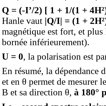
Q = (-I’/2) [ 1 + 1/(1 + 4H²)
Hanle vaut
|Q/I| = (1 + 2H²
magnétique est fort, et plus
bornée inférieurement).
U = 0
, la polarisation est pa
En résumé, la dépendance de
et en θ permet de mesurer l
B et sa direction θ,
à 180° 