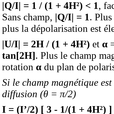
|Q/I| = 1 / (1 + 4H²) < 1
, f
Sans champ,
|Q/I| = 1
. Plus
plus la dépolarisation est él
|U/I| = 2H / (1 + 4H²)
et
α
=
tan[2H]
. Plus le champ magn
rotation
α
du plan de polaris
Si le champ magnétique est 
diffusion (θ = π/2)
I = (I’/2) [ 3 - 1/(1 + 4H²) ]