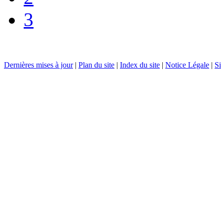
3
Dernières mises à jour
|
Plan du site
|
Index du site
|
Notice Légale
|
Si