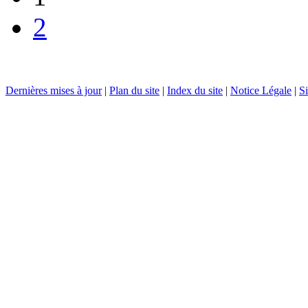
2
Dernières mises à jour
|
Plan du site
|
Index du site
|
Notice Légale
|
Si