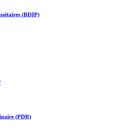
anétaires (BDIP)
7
inaire (PDR)