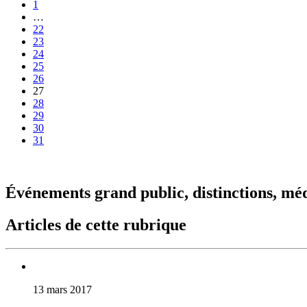
1
…
22
23
24
25
26
27
28
29
30
31
Événements grand public, distinctions, mé
Articles de cette rubrique
13 mars 2017